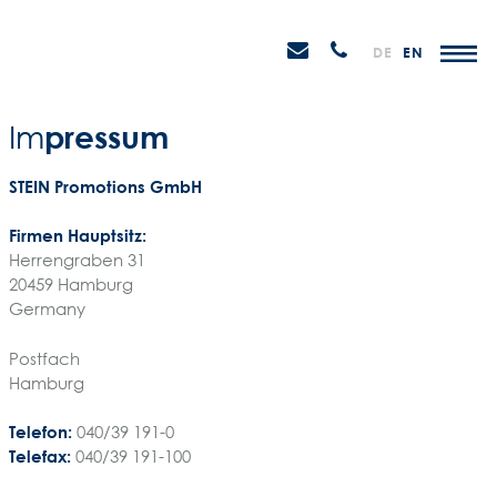
Weiter
STEIN
zum
H
Email
Anrufen
DE
EN
Promotions
Inhalt
senden
pressum
Im
STEIN Promotions GmbH
Firmen Hauptsitz:
Herrengraben 31
20459
Hamburg
Germany
Postfach
Hamburg
Telefon:
040/39 191-0
Telefax:
040/39 191-100