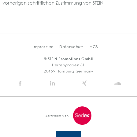
vorherigen schriftlichen Zustimmung von STEIN.
Impressum
Datenschutz
AGB
© STEIN Promotions GmbH
Herrengraben 31
20459 Hamburg Germany
Stein
Stein
Stein
Stein
Agency
Agency
Agency
Agen
@
@
@
@
Facebook
Linkedin
Xing
Soun
Zertifiziert von