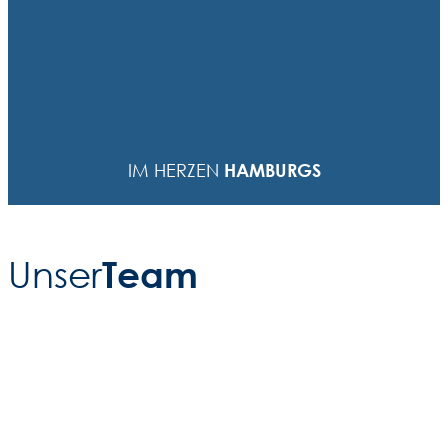
Ein Arbeitsplatz bei STEIN ist vielseitig und interessant –
genauso wie die Umgebung, in der wir arbeiten.
Denn unsere Agentur liegt mitten im Hamburger
Schanzenviertel. Da ist es nur einen Sprung bis zur
HAMBURGS
IM HERZEN
nächsten coolen Location fürs Feierabendbier.
Team
Unser