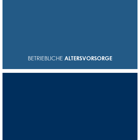
Heute schon an morgen denken: Das ist nicht nur in
der Werbung wichtig, sondern auch im richtigen
Leben. Die betriebliche Altersvorsorge von STEIN ist da
ein guter Anfang. Dabei schenken wir allen
ALTERSVORSORGE
BETRIEBLICHE
Mitarbeitern 20% on top auf ihre Altersversorgung.