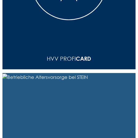
Mit der HVV ProfiCard sparen Mitarbeiter bei STEIN
gleich doppelt – sie ist nicht nur an sich schon
günstiger als die normale HVV-Abo-Karte, sie wird
zusätzlich auch noch von uns bezuschusst. Schöner
Nebeneffekt: Nicht nur der Geldbeutel wird
CARD
HVV PROFI
geschont, sondern auch Nerven und Umwelt.