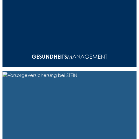
Ob vergünstigte Mitgliedschaft bei Easy Fitness (direkt
bei uns im Haus), Sportgruppe, Ernährungsberatung
oder Rückenschule: Bei STEIN achten wir nicht nur auf
einen fitten Geist, sondern auch auf einen fitten
Körper – mit vielen Angeboten zum Mitmachen und
GESUNDHEITS
­MANAGEMENT
Spaß haben.