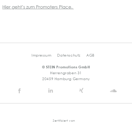
Hier geht’s zum Promoters Place.
Impressum
Datenschutz
AGB
© STEIN Promotions GmbH
Herrengraben 31
20459 Hamburg Germany
Stein
Stein
Stein
Stein
Agency
Agency
Agency
Agen
@
@
@
@
Facebook
Linkedin
Xing
Soun
Zertifiziert von