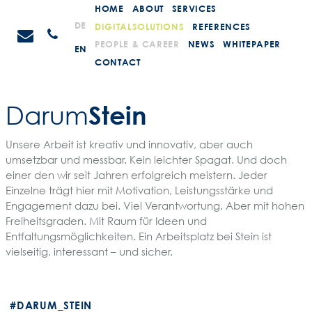
Weiter
HOME
ABOUT
SERVICES
zum
STEIN
DE
DIGITALSOLUTIONS
REFERENCES
Anrufen
Inhalt
Promotions
PEOPLE & CAREER
NEWS
WHITEPAPER
EN
CONTACT
Stein
Darum
Unsere Arbeit ist kreativ und innovativ, aber auch
umsetzbar und messbar. Kein leichter Spagat. Und doch
einer den wir seit Jahren erfolgreich meistern. Jeder
Einzelne trägt hier mit Motivation, Leistungsstärke und
Engagement dazu bei. Viel Verantwortung. Aber mit hohen
Freiheitsgraden. Mit Raum für Ideen und
Entfaltungsmöglichkeiten. Ein Arbeitsplatz bei Stein ist
vielseitig, interessant – und sicher.
#DARUM_STEIN