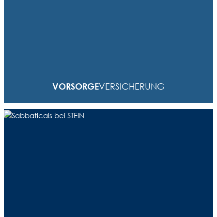
Treue wird bei STEIN belohnt: Allen Mitarbeitern, die
schon mehr als 5 Jahre bei uns arbeiten, schenken wir
eine Versicherung für medizinische
Vorsorgeuntersuchungen. So helfen wir mit, dass
VORSORGE
VERSICHERUNG
unsere alten Hasen gesund bleiben.