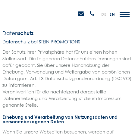
Weiter
STEIN
zum
H
Email
Anrufen
DE
EN
Promotions
Inhalt
senden
Daten
schutz
Datenschutz bei STEIN PROMOTIONS
Der Schutz Ihrer Privatsphäre hat für uns einen hohen
Stellenwert. Die folgenden Datenschutzbestimmungen sind
dafür gedacht, Sie über unsere Handhabung der
Erhebung, Verwendung und Weitergabe von persönlichen
Daten gem. Art. 13 Datenschutzgrundverordnung (DSGVO)
zu informieren.
Verantwortlich für die nachfolgend dargestellte
Datenerhebung und Verarbeitung ist die im Impressum
genannte Stelle.
Erhebung und Verarbeitung von Nutzungsdaten und
personenbezogenen Daten
Wenn Sie unsere Webseiten besuchen, werden auf