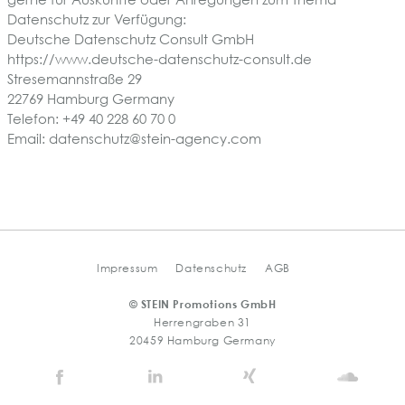
Datenschutz zur Verfügung:
Deutsche Datenschutz Consult GmbH
https://www.deutsche-datenschutz-consult.de
Stresemannstraße 29
22769 Hamburg Germany
Telefon: +49 40 228 60 70 0
Email:
datenschutz@stein-agency.com
Impressum
Datenschutz
AGB
© STEIN Promotions GmbH
Herrengraben 31
20459 Hamburg Germany
Stein
Stein
Stein
Stein
Agency
Agency
Agency
Agen