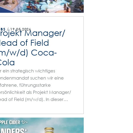
OBS
19.05.2026
rojekt Manager/
ead of Field
m/w/d) Coca-
Cola
r ein strategisch wichtiges
undenmandat suchen wir eine
fahrene, führungsstarke
rsönlichkeit als Projekt Manager/
ad of Field (m/w/d). In dieser…