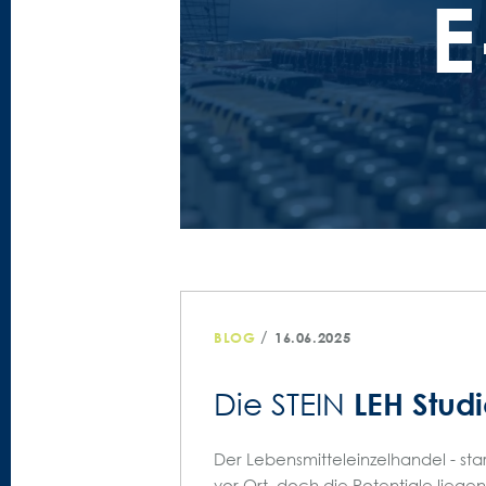
/
BLOG
16.06.2025
LEH Stud
Die STEIN
Der Lebensmitteleinzelhandel - sta
vor Ort, doch die Potentiale liegen