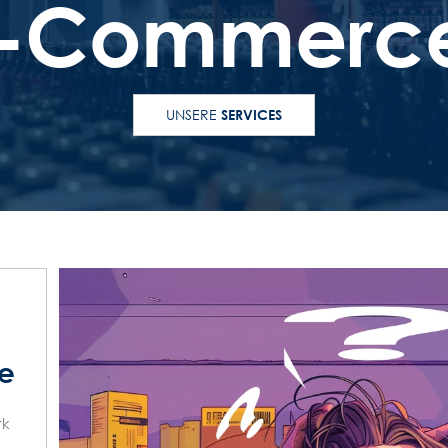
E-Commerc
UNSERE
SERVICES
ie
rk