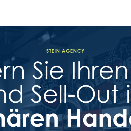
STEIN AGENCY
rn Sie Ihren 
nd Sell-Out 
onären Hand