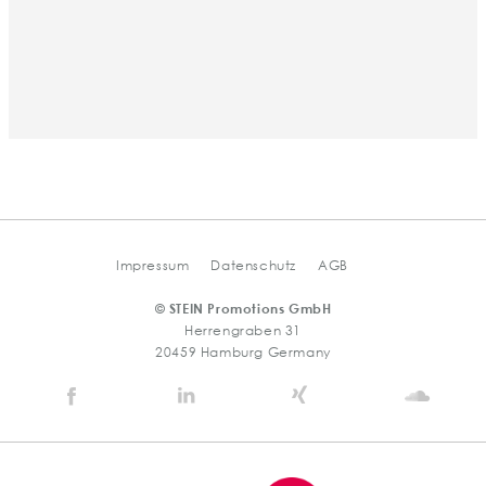
Impressum
Datenschutz
AGB
© STEIN Promotions GmbH
Herrengraben 31
20459 Hamburg Germany
Stein
Stein
Stein
Stein
Agency
Agency
Agency
Agen
@
@
@
@
Facebook
Linkedin
Xing
Soun