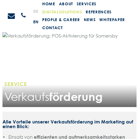
Weiter
HOME
ABOUT
SERVICES
zum
STEIN
DE
DIGITALSOLUTIONS
REFERENCES
Anrufen
Inhalt
Promotions
PEOPLE & CAREER
NEWS
WHITEPAPER
EN
CONTACT
SERVICE
förderung
Verkaufs
Alle Vorteile unserer Verkaufsförderung im Marketing auf
einen Blick:
Einsatz von
effizienten und aufmerksamkeitsstarken