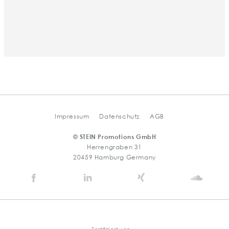
Impressum
Datenschutz
AGB
© STEIN Promotions GmbH
Herrengraben 31
20459 Hamburg Germany
Stein
Stein
Stein
Stein
Agency
Agency
Agency
Agen
@
@
@
@
Facebook
Linkedin
Xing
Soun