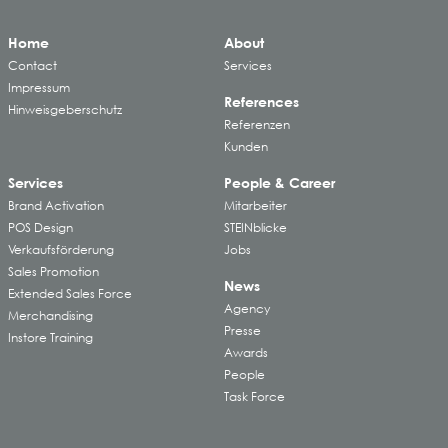
Home
About
Contact
Services
Impressum
References
Hinweisgeberschutz
Referenzen
Kunden
Services
People & Career
Brand Activation
Mitarbeiter
POS Design
STEINblicke
Verkaufsförderung
Jobs
Sales Promotion
News
Extended Sales Force
Agency
Merchandising
Presse
Instore Training
Awards
People
Task Force