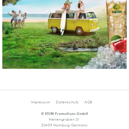
Impressum
Datenschutz
AGB
© STEIN Promotions GmbH
Herrengraben 31
20459 Hamburg Germany