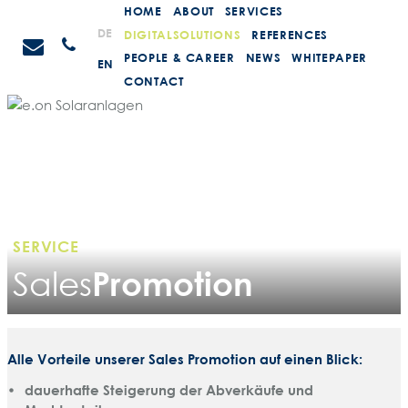
Weiter
HOME
ABOUT
SERVICES
zum
STEIN
DE
DIGITALSOLUTIONS
REFERENCES
Anrufen
Inhalt
Promotions
PEOPLE & CAREER
NEWS
WHITEPAPER
EN
CONTACT
SERVICE
Promotion
Sales
Alle Vorteile unserer Sales Promotion auf einen Blick:
dauerhafte Steigerung der Abverkäufe und