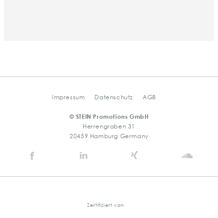
Impressum
Datenschutz
AGB
© STEIN Promotions GmbH
Herrengraben 31
20459 Hamburg Germany
Stein
Stein
Stein
Stein
Agency
Agency
Agency
Agen
@
@
@
@
Facebook
Linkedin
Xing
Soun
Zertifiziert von