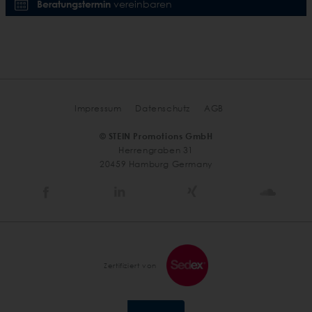
Beratungstermin
vereinbaren
Impressum
Datenschutz
AGB
© STEIN Promotions GmbH
Herrengraben 31
20459 Hamburg Germany
Stein
Stein
Stein
Stein
Agency
Agency
Agency
Agen
@
@
@
@
Facebook
Linkedin
Xing
Soun
Zertifiziert von