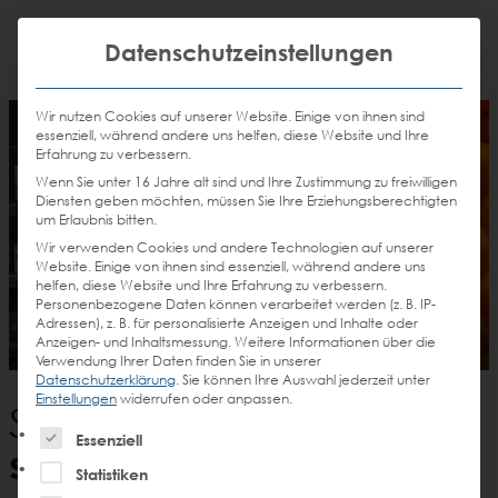
Weiter
STEIN
zum
Mit die
H
Email
Anrufen
Datenschutzeinstellungen
DE
EN
Promotions
Inhalt
senden
Wir nutzen Cookies auf unserer Website. Einige von ihnen sind
essenziell, während andere uns helfen, diese Website und Ihre
Erfahrung zu verbessern.
Wenn Sie unter 16 Jahre alt sind und Ihre Zustimmung zu freiwilligen
Diensten geben möchten, müssen Sie Ihre Erziehungsberechtigten
um Erlaubnis bitten.
SALESPROMOTION
Wir verwenden Cookies und andere Technologien auf unserer
Website. Einige von ihnen sind essenziell, während andere uns
VELUX ACTIVE
helfen, diese Website und Ihre Erfahrung zu verbessern.
Personenbezogene Daten können verarbeitet werden (z. B. IP-
Baumarktpromotion
Adressen), z. B. für personalisierte Anzeigen und Inhalte oder
Anzeigen- und Inhaltsmessung.
Weitere Informationen über die
Verwendung Ihrer Daten finden Sie in unserer
Datenschutzerklärung
.
Sie können Ihre Auswahl jederzeit unter
Einstellungen
widerrufen oder anpassen.
Smarte Fenster für
Es folgt eine Liste der Service-Gruppen, für die eine Einw
Essenziell
smarte Shopper.
Statistiken