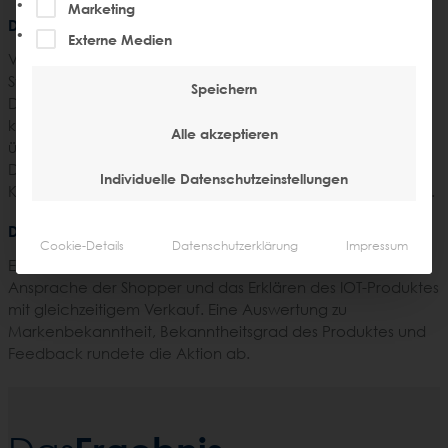
Marketing
Die Aufgabe
Externe Medien
VELUX ACTIVE ist das weltweit erste Plug-and-Play-
System für die intelligente, sensorgestützte Bedienung von
Speichern
Dachfenstern, Sonnenschutz und Rollläden. Mittels App
können Temperatur, Luftfeuchtigkeit und Co. ständig
Alle akzeptieren
®
überwacht – und in Kombination mit VELUX INTEGRA
Dachfenstern auch reguliert – werden. Dies sollte den
Individuelle Datenschutzeinstellungen
Kunden im Baumarkt nähergebracht und verkauft werden.
Die Lösung
Cookie-Details
Datenschutzerklärung
Impressum
Eigens geschulte Promoter von STEIN übernahmen die
Ansprache der Shopper und das Erklären des IOT-Produktes
mit gleichzeitigem Verkauf. Eine Auswertung zu
Markenbekanntheit, Bekanntheitsgrad des Produktes und
Feedback rundete die Aktion ab.