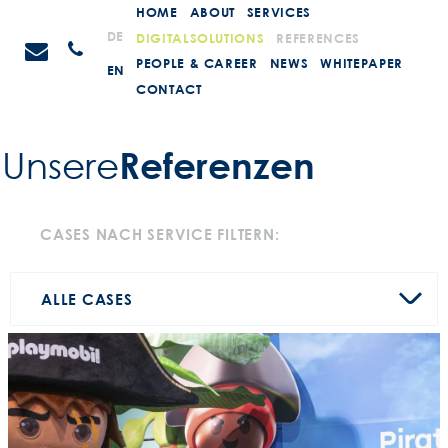
Weiter
HOME
ABOUT
SERVICES
zum
STEIN
DE
DIGITALSOLUTIONS
REFERENCES
Anrufen
Inhalt
Promotions
PEOPLE & CAREER
NEWS
WHITEPAPER
EN
CONTACT
Referenzen
Unsere
CASES NACH SERVICE FILTERN:
ALLE CASES