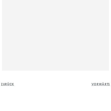
BEITRAGS-
ZURÜCK
VORWÄRTS
NAVIGATION