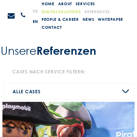
Weiter
HOME
ABOUT
SERVICES
zum
STEIN
DE
DIGITALSOLUTIONS
REFERENCES
Anrufen
Inhalt
Promotions
PEOPLE & CAREER
NEWS
WHITEPAPER
EN
CONTACT
Referenzen
Unsere
CASES NACH SERVICE FILTERN:
ALLE CASES