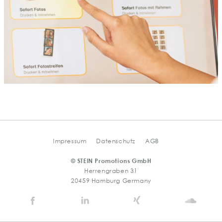
Impressum
Datenschutz
AGB
© STEIN Promotions GmbH
Herrengraben 31
20459 Hamburg Germany
Stein
Stein
Stein
Stein
Agency
Agency
Agency
Agen
@
@
@
@