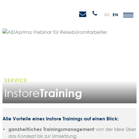
Weiter
STEIN
zum
H
Anrufen
DE
EN
Promotions
Inhalt
SERVICE
Training
Instore
Alle Vorteile eines Instore Trainings auf einen Blick:
ganzheitliches Trainingsmanagement
von der Idee über
das Konzept bis zur Umsetzung