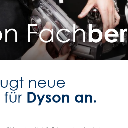
be
on Fach
augt neue
Dyson an.
 für