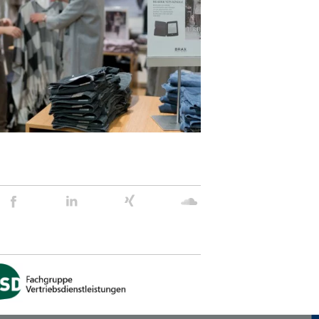
Stein
Stein
Stein
Stein
Agency
Agency
Agency
Agency
@
@
@
@
Facebook
Linkedin
Xing
Soundcloud