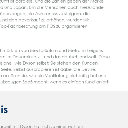
Zukunft ist cordless. Und die Zahlen geben der Marke
ika und Japan. Um die Menschen auch hierzulande
überzeugen, die Awareness zu steigern, die
und den Abverkauf zu erhöhen, wurden wir
e Top-Fachberatung am POS zu organisieren.
Fachmärkten von Media-Saturn und Metro mit eigens
rn im Dauereinsatz – und das deutschlandweit. Diese
sionell wie Dyson selbst: Sie stehen den Kunden
r Seite. Selbst ausprobieren ist dabei die Devise:
rklären sie, wie ein Ventilator gleichzeitig hot und
aubsaugen Spaß macht, wenn es einfach funktioniert!
is
beit mit Dyson hat sich zu einer echten