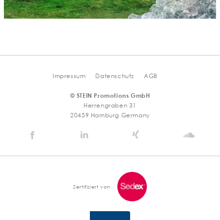
Impressum
Datenschutz
AGB
© STEIN Promotions GmbH
Herrengraben 31
20459 Hamburg Germany
Stein
Stein
Stein
Stein
Agency
Agency
Agency
Agen
@
@
@
@
Facebook
Linkedin
Xing
Soun
Zertifiziert von