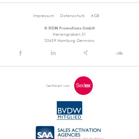
Impressum
Datenschutz
AGB
© STEIN Promotions GmbH
Herrengraben 31
20459 Hamburg Germany
Stein
Stein
Stein
Stein
Agency
Agency
Agency
Agen
@
@
@
@
Facebook
Linkedin
Xing
Soun
Zertifiziert von