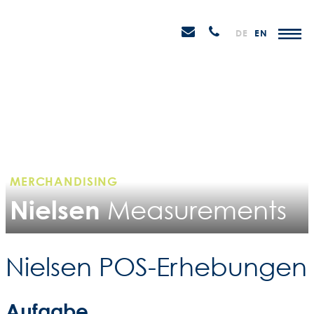
Weiter
STEIN
zum
H
Email
Anrufen
DE
EN
Promotions
Inhalt
senden
MERCHANDISING
Nielsen
Measurements
Nielsen POS-Erhebungen
Aufgabe