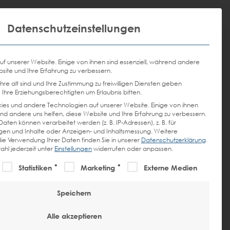
Email
Anrufen
Hauptmenü
Mit dies
DE
EN
Datenschutzeinstellungen
senden
uf unserer Website. Einige von ihnen sind essenziell, während andere
bsite und Ihre Erfahrung zu verbessern.
re alt sind und Ihre Zustimmung zu freiwilligen Diensten geben
Ihre Erziehungsberechtigten um Erlaubnis bitten.
es und andere Technologien auf unserer Website. Einige von ihnen
rend andere uns helfen, diese Website und Ihre Erfahrung zu verbessern.
en können verarbeitet werden (z. B. IP-Adressen), z. B. für
igen und Inhalte oder Anzeigen- und Inhaltsmessung.
Weitere
ie Verwendung Ihrer Daten finden Sie in unserer
Datenschutzerklärung
.
ahl jederzeit unter
Einstellungen
widerrufen oder anpassen.
te der Service-Gruppen, für die eine Einwilligung erteilt werde
Statistiken
Marketing
Externe Medien
Speichern
Alle akzeptieren