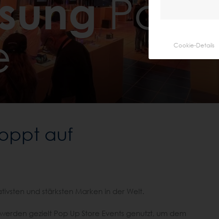
sung
Pop 
e
Cookie-Details
oppt auf
tivsten und stärksten Marken in der Welt.
erden gezielt Pop Up Store Events genutzt, um dem