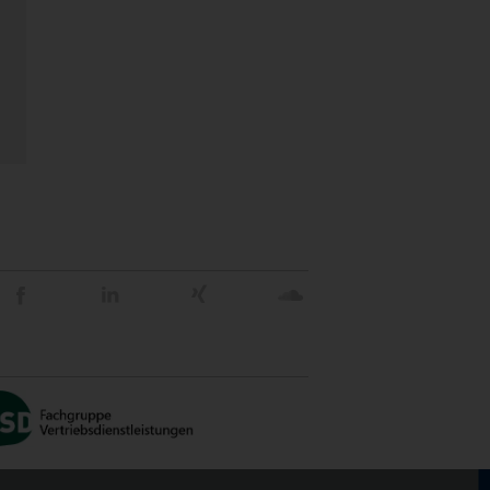
Stein
Stein
Stein
Stein
Agency
Agency
Agency
Agency
@
@
@
@
Facebook
Linkedin
Xing
Soundcloud