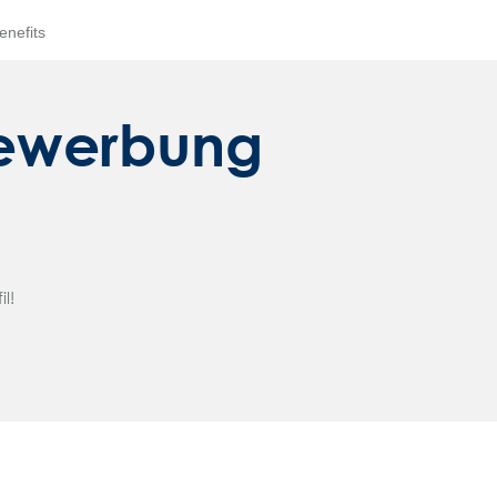
enefits
ewerbung
l!