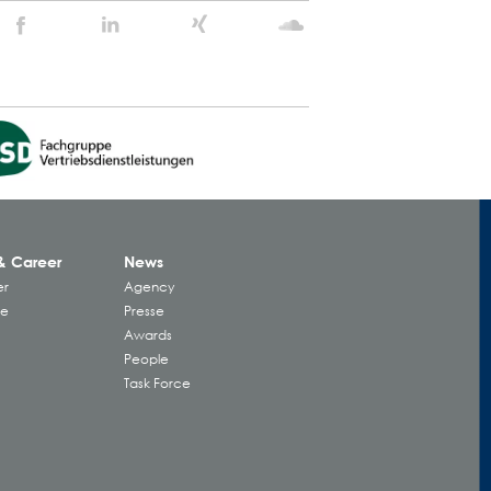
Stein
Stein
Stein
Stein
Agency
Agency
Agency
Agency
@
@
@
@
Facebook
Linkedin
Xing
Soundcloud
& Career
News
er
Agency
ke
Presse
Awards
People
Task Force