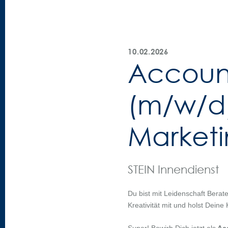
Weiter
STEIN
zum
Promotions
Inhalt
10.02.2026
Accoun
(m/w/d
Market
STEIN Innendienst
Du bist mit Leidenschaft Berate
Kreativität mit und holst Dei