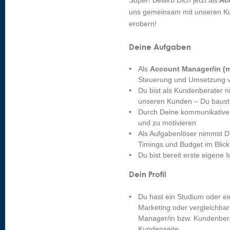
Super! Bewirb Dich jetzt als
Acc
uns gemeinsam mit unseren K
erobern!
Deine Aufgaben
Als
Account Manager/in
(m
Steuerung und Umsetzung
Du bist als Kundenberater n
unseren Kunden – Du baust 
Durch Deine kommunikative P
und zu motivieren
Als Aufgabenlöser nimmst Du
Timings und Budget im Blick
Du bist bereit erste eigene
Dein Profil
Du hast ein Studium oder ei
Marketing oder vergleichbar
Manager/in bzw. Kundenberat
Kundenseite