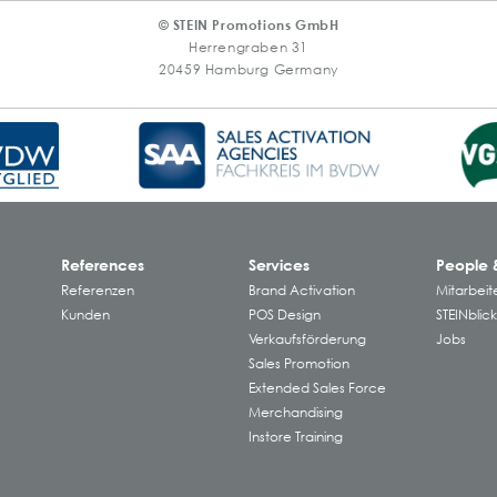
© STEIN Promotions GmbH
Herrengraben 31
20459 Hamburg Germany
References
Services
People 
Referenzen
Brand Activation
Mitarbeit
Kunden
POS Design
STEINblic
Verkaufsförderung
Jobs
Sales Promotion
Extended Sales Force
Merchandising
Instore Training