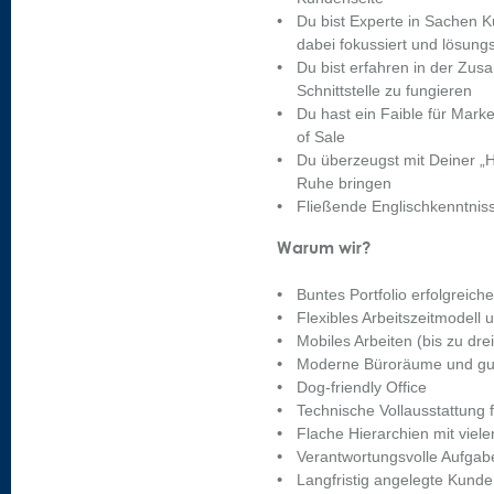
Du bist Experte in Sachen
dabei fokussiert und lösungs
Du bist erfahren in der Zusa
Schnittstelle zu fungieren
Du hast ein Faible für Mar
of Sale
Du überzeugst mit Deiner „Ha
Ruhe bringen
Fließende Englischkenntnisse
Warum wir?
Buntes Portfolio erfolgrei
Flexibles Arbeitszeitmodell
Mobiles Arbeiten (bis zu dr
Moderne Büroräume und gut
Dog-friendly Office
Technische Vollausstattung f
Flache Hierarchien mit vie
Verantwortungsvolle Aufga
Langfristig angelegte Kund