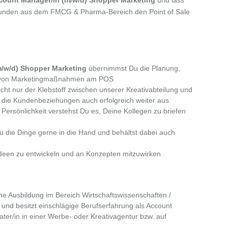
ount Manager/in (m/w/d) Shopper Marketing
und lass
unden aus dem FMCG & Pharma-Bereich den Point of Sale
/w/d) Shopper Marketing
übernimmst Du die Planung,
 von Marketingmaßnahmen am POS
icht nur der Klebstoff zwischen unserer Kreativabteilung und
die Kundenbeziehungen auch erfolgreich weiter aus
ersönlichkeit verstehst Du es, Deine Kollegen zu briefen
 die Dinge gerne in die Hand und behältst dabei auch
 Ideen zu entwickeln und an Konzepten mitzuwirken
ne Ausbildung im Bereich Wirtschaftswissenschaften /
 und besitzt einschlägige Berufserfahrung als Account
er/in in einer Werbe- oder Kreativagentur bzw. auf