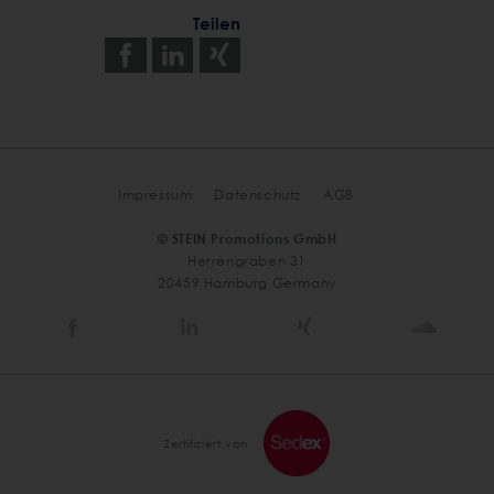
Teilen
Auf
Auf
Auf
Facebook
LinkedIn
Xing
teilen
teilen
teilen
Impressum
Datenschutz
AGB
© STEIN Promotions GmbH
Herrengraben 31
20459 Hamburg Germany
Stein
Stein
Stein
Stein
Agency
Agency
Agency
Agen
@
@
@
@
Facebook
Linkedin
Xing
Soun
Zertifiziert von