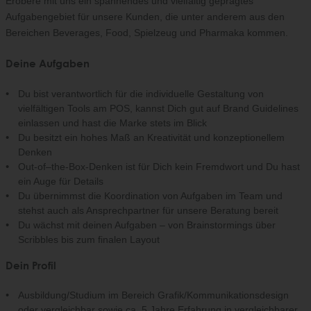
Erobere mit uns ein spannendes und vielfältig geprägtes
Aufgabengebiet für unsere Kunden, die unter anderem aus den
Bereichen Beverages, Food, Spielzeug und Pharmaka kommen.
Deine Aufgaben
Du bist verantwortlich für die individuelle Gestaltung von
vielfältigen Tools am POS, kannst Dich gut auf Brand Guidelines
einlassen und hast die Marke stets im Blick
Du besitzt ein hohes Maß an Kreativität und konzeptionellem
Denken
Out-
of
–
the
-Box-Denken ist für Dich kein Fremdwort und Du hast
ein Auge für Details
Du übernimmst die Koordination von Aufgaben im Team und
stehst auch als Ansprechpartner für unsere Beratung bereit
Du wächst mit deinen Aufgaben – von Brainstormings über
Scribbles bis zum finalen Layout
Dein Profil
Ausbildung/Studium im Bereich Grafik/Kommunikationsdesign
oder vergleichbar sowie
ca. 5 Jahre E
rfahrung in vergleichbarer