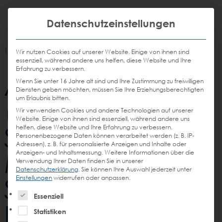
Weiter
STEIN
zum
Mit die
H
Email
Anrufen
Datenschutzeinstellungen
DE
EN
Promotions
Inhalt
senden
10.02.2026
Wir nutzen Cookies auf unserer Website. Einige von ihnen sind
essenziell, während andere uns helfen, diese Website und Ihre
Erfahrung zu verbessern.
Art Director
Wenn Sie unter 16 Jahre alt sind und Ihre Zustimmung zu freiwilligen
Diensten geben möchten, müssen Sie Ihre Erziehungsberechtigten
um Erlaubnis bitten.
(m/w/d)
Wir verwenden Cookies und andere Technologien auf unserer
Website. Einige von ihnen sind essenziell, während andere uns
Shopper
helfen, diese Website und Ihre Erfahrung zu verbessern.
Personenbezogene Daten können verarbeitet werden (z. B. IP-
Adressen), z. B. für personalisierte Anzeigen und Inhalte oder
Marketing –
Anzeigen- und Inhaltsmessung.
Weitere Informationen über die
Verwendung Ihrer Daten finden Sie in unserer
Datenschutzerklärung
.
Sie können Ihre Auswahl jederzeit unter
Schwerpunkt
Einstellungen
widerrufen oder anpassen.
Es folgt eine Liste der Service-Gruppen, für die eine Einw
Essenziell
Print & POS-
Statistiken