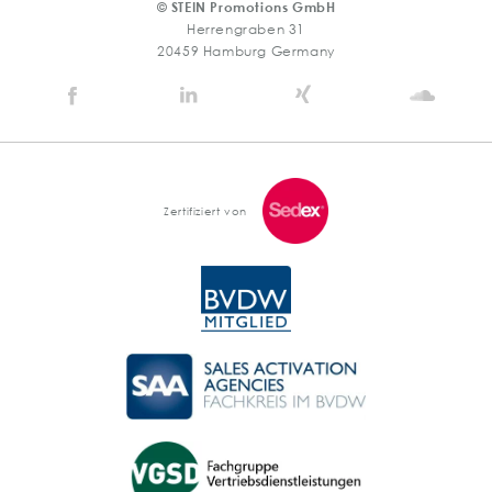
© STEIN Promotions GmbH
Herrengraben 31
20459 Hamburg Germany
Stein
Stein
Stein
Stein
Agency
Agency
Agency
Agen
@
@
@
@
Facebook
Linkedin
Xing
Soun
Zertifiziert von