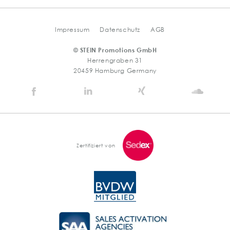
Impressum
Datenschutz
AGB
© STEIN Promotions GmbH
Herrengraben 31
20459 Hamburg Germany
Stein
Stein
Stein
Stein
Agency
Agency
Agency
Agen
@
@
@
@
Facebook
Linkedin
Xing
Soun
Zertifiziert von