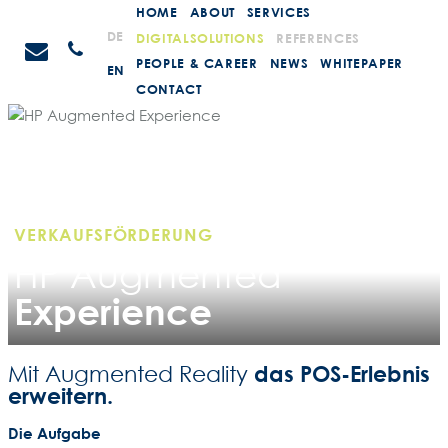
Weiter
HOME
ABOUT
SERVICES
zum
STEIN
DE
DIGITALSOLUTIONS
REFERENCES
Anrufen
Inhalt
Promotions
PEOPLE & CAREER
NEWS
WHITEPAPER
EN
CONTACT
VERKAUFSFÖRDERUNG
HP Augmented­
Experience
das POS-Erlebnis
Mit Augmented Reality
erweitern.
Die Aufgabe