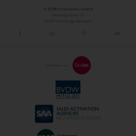
© STEIN Promotions GmbH
Herrengraben 31
20459 Hamburg Germany
Stein
Stein
Stein
Stein
Agency
Agency
Agency
Agen
@
@
@
@
Facebook
Linkedin
Xing
Soun
Zertifiziert von