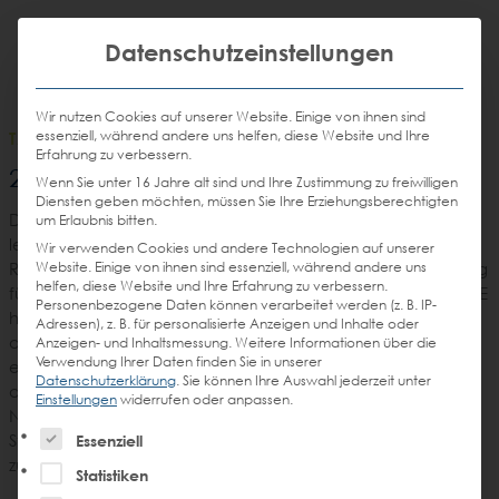
Weiter
STEIN
zum
Mit die
H
Email
Anrufen
Datenschutzeinstellungen
DE
EN
Promotions
Inhalt
senden
Wir nutzen Cookies auf unserer Website. Einige von ihnen sind
essenziell, während andere uns helfen, diese Website und Ihre
TASK FORCE
/
21.07.2008
Erfahrung zu verbessern.
Eichen (2008)
2.000
Wenn Sie unter 16 Jahre alt sind und Ihre Zustimmung zu freiwilligen
Diensten geben möchten, müssen Sie Ihre Erziehungsberechtigten
Die Eichenrodung in deutschen Mischwäldern über die
um Erlaubnis bitten.
letzten Jahrhunderte zeigt jetzt fatale Spätfolgen. Das
Wir verwenden Cookies und andere Technologien auf unserer
Website. Einige von ihnen sind essenziell, während andere uns
Resultat sind instabile Kiefer-Reinbestände, die stark anfällig
helfen, diese Website und Ihre Erfahrung zu verbessern.
für Waldbrände und Insektenfraß sind. Die STEIN TASK-FORCE
Personenbezogene Daten können verarbeitet werden (z. B. IP-
hat im Zuge einer großen Pflanzaktion 2.000 Jungeichen in
Adressen), z. B. für personalisierte Anzeigen und Inhalte oder
die Egestorfer Fuhren gesetzt und zum Schutz vor Verbiss
Anzeigen- und Inhaltsmessung.
Weitere Informationen über die
Verwendung Ihrer Daten finden Sie in unserer
einen 400 Meter langen Zaun drum herum gebaut. Mit
Datenschutzerklärung
.
Sie können Ihre Auswahl jederzeit unter
dieser Aktion haben wir ein Stück Kiefernwald des
Einstellungen
widerrufen oder anpassen.
Naturschutzgebietes Lüneburger Heide zu einem
Es folgt eine Liste der Service-Gruppen, für die eine Einw
Stieleichenwald aufgewertet und damit den Waldumbau
Essenziell
zugunsten einer natürlichen Waldvegetation beschleunigt.
Statistiken