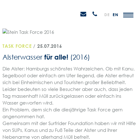
Weiter
STEIN
zum
H
Email
Anrufen
DE
EN
Promotions
Inhalt
senden
TASK FORCE
/
25.07.2016
für alle!
Alsterwasser
(2016)
Die Alster: Hamburgs schönstes Wahrzeichen. Ob mit Kanu,
Segelboot oder einfach am Ufer liegend, die Alster erfreut
sich bei Einheimischen und Touristen großer Beliebtheit.
Leider bedeuten so viele Besucher aber auch, dass jeden
Tag massenhaft Müll zurückgelassen oder einfach ins
Wasser geworfen wird.
Ein Problem, dem sich die diesjährige Task Force gern
angenommen hat.
Gemeinsam mit der Surfrider Foundation haben wir mit Hilfe
von SUPs, Kanus und zu Fuß Teile der Alster und ihrer
Nebenarme von allerhand Müll befreit.