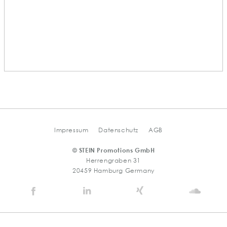
Impressum
Datenschutz
AGB
© STEIN Promotions GmbH
Herrengraben 31
20459 Hamburg Germany
Stein
Stein
Stein
Stein
Agency
Agency
Agency
Agen
@
@
@
@
Facebook
Linkedin
Xing
Soun