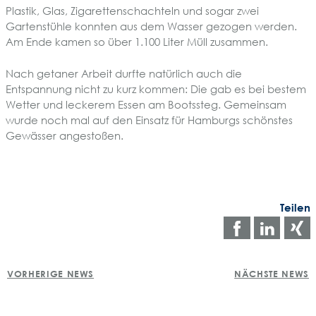
Plastik, Glas, Zigarettenschachteln und sogar zwei
Gartenstühle konnten aus dem Wasser gezogen werden.
Am Ende kamen so über 1.100 Liter Müll zusammen.
Nach getaner Arbeit durfte natürlich auch die
Entspannung nicht zu kurz kommen: Die gab es bei bestem
Wetter und leckerem Essen am Bootssteg. Gemeinsam
wurde noch mal auf den Einsatz für Hamburgs schönstes
Gewässer angestoßen.
Teilen
Auf
Auf
Facebo
Link
POST
teilen
teile
t
VORHERIGE NEWS
NÄCHSTE NEWS
NAVIGATION