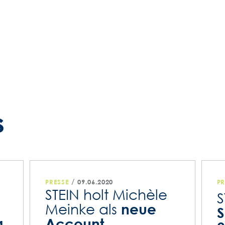
s
/
PRESSE
09.06.2020
PR
STEIN holt Michèle
S
neue
Meinke als
S
g
Account