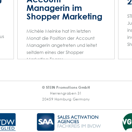
2
Managerin im
Shopper Marketing
ST
Ju
in
Michèle Meinke hat im letzten
us
in
Monat die Position der Account
S
Managerin angetreten und leitet
seitdem eines der Shopper
Marketing-Teams.
© STEIN Promotions GmbH
Herrengraben 31
20459 Hamburg Germany