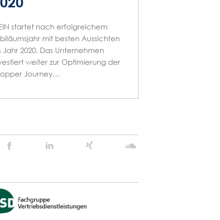
020
EIN startet nach erfolgreichem
biläumsjahr mit besten Aussichten
s Jahr 2020. Das Unternehmen
vestiert weiter zur Optimierung der
hopper Journey…
Stein
Stein
Stein
Stein
Agency
Agency
Agency
Agency
@
@
@
@
Facebook
Linkedin
Xing
Soundcloud