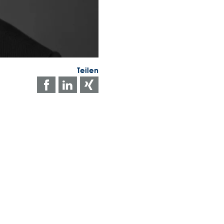
Teilen
Auf
Auf
Auf
Facebook
LinkedIn
Xing
teilen
teilen
teilen