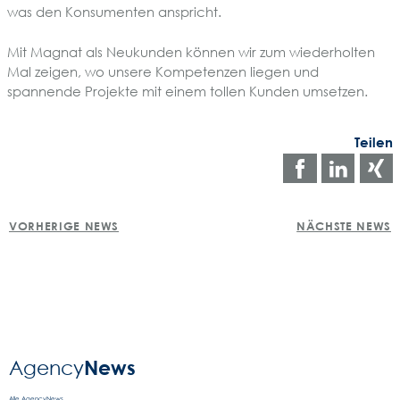
was den Konsumenten anspricht.
Mit Magnat als Neukunden können wir zum wiederholten
Mal zeigen, wo unsere Kompetenzen liegen und
spannende Projekte mit einem tollen Kunden umsetzen.
Teilen
Auf
Auf
Facebo
Link
POST
teilen
teile
t
VORHERIGE NEWS
NÄCHSTE NEWS
NAVIGATION
News
Agency­
Alle AgencyNews