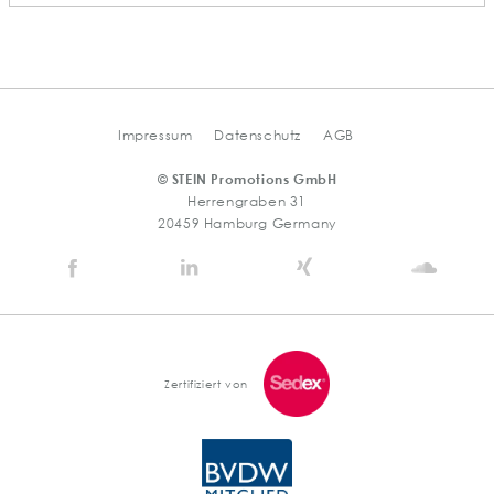
Impressum
Datenschutz
AGB
© STEIN Promotions GmbH
Herrengraben 31
20459 Hamburg Germany
Stein
Stein
Stein
Stein
Agency
Agency
Agency
Agen
@
@
@
@
Facebook
Linkedin
Xing
Soun
Zertifiziert von