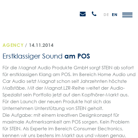
Weiter
STEIN
zum
H
Email
Anrufen
DE
EN
Promotions
Inhalt
senden
AGENCY
/
14.11.2014
am POS
Erstklassiger Sound
Für die Magnat Audio Produkte GmbH sorgt STEIN ab sofort
für erstklassigen Klang am POS. Im Bereich Home Audio und
Car Audio setzt Magnat schon seit Jahrzehnten höchste
Maßstäbe. Mit der Magnat.LZR-Reihe weitet der Audio-
Spezialist sein Portfolio jetzt auf den Kopfhörer-Markt aus.
Für den Launch der neuen Produkte hat sich das
Unternehmen Unterstützung von STEIN geholt.
Die Aufgabe: mit einem kreativen Designkonzept für
maximale Aufmerksamkeit am POS sorgen. Kein Problem
für STEIN. Als Experte im Bereich Consumer Electronics,
kennen wir uns bestens im Markt aus und wissen genau,