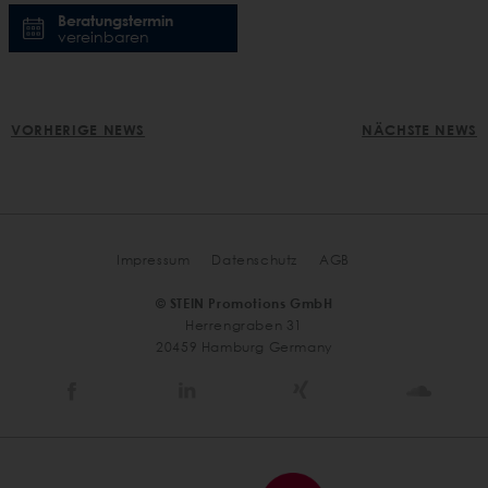
Beratungstermin
vereinbaren
POST
VORHERIGE NEWS
NÄCHSTE NEWS
NAVIGATION
Impressum
Datenschutz
AGB
© STEIN Promotions GmbH
Herrengraben 31
20459 Hamburg Germany
Stein
Stein
Stein
Stein
Agency
Agency
Agency
Agen
@
@
@
@
Facebook
Linkedin
Xing
Soun