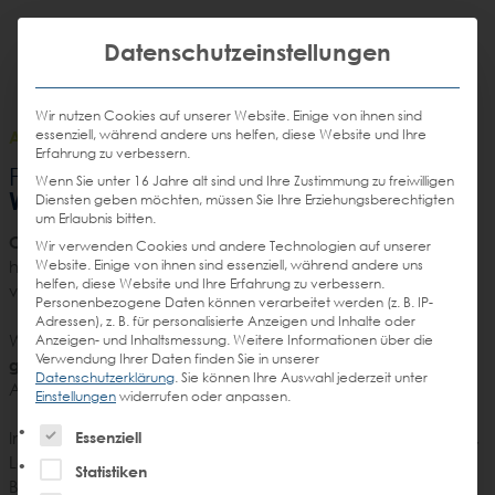
Weiter
STEIN
zum
Mit die
H
Email
Anrufen
Datenschutzeinstellungen
DE
EN
Promotions
Inhalt
senden
Wir nutzen Cookies auf unserer Website. Einige von ihnen sind
essenziell, während andere uns helfen, diese Website und Ihre
AGENCY
/
07.09.2023
Erfahrung zu verbessern.
KI in der
Früh-Shoppen Folge 36 –
Wenn Sie unter 16 Jahre alt sind und Ihre Zustimmung zu freiwilligen
Werbung
Diensten geben möchten, müssen Sie Ihre Erziehungsberechtigten
um Erlaubnis bitten.
Ob ChatGPT, Terminator oder PlayGround AI
– wir alle
Wir verwenden Cookies und andere Technologien auf unserer
Website. Einige von ihnen sind essenziell, während andere uns
haben schon von mindestens einer KI gehört und sie
helfen, diese Website und Ihre Erfahrung zu verbessern.
vielleicht auch genutzt.
Personenbezogene Daten können verarbeitet werden (z. B. IP-
Adressen), z. B. für personalisierte Anzeigen und Inhalte oder
Wir fragen uns natürlich:
Wie kann KI in der Werbung
Anzeigen- und Inhaltsmessung.
Weitere Informationen über die
Verwendung Ihrer Daten finden Sie in unserer
genutzt werden?
Was bedeutet diese Entwicklung für
Datenschutzerklärung
.
Sie können Ihre Auswahl jederzeit unter
Agenturen und Marken?
Einstellungen
widerrufen oder anpassen.
Es folgt eine Liste der Service-Gruppen, für die eine Einw
Essenziell
In Folge 36 beschäftigen sich Peter Dräger (GREYshopper),
Lars Roisch (STEIN) und Marco Ziegler (Des Wahnsinns Fette
Statistiken
Beute) mit genau diesem Thema.