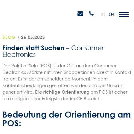
Weiter
STEIN
zum
H
Email
Anrufen
DE
EN
Promotions
Inhalt
senden
BLOG
/
26.05.2023
Finden statt Suchen
– Consumer
Electronics
Der Point of Sale (POS) ist der Ort, an dem Consumer
Electronics Märkte mit ihren Shopper:innen direkt in Kontakt
treten. Es ist der entscheidende Moment, in dem
Kaufentscheidungen getroffen werden und der Umsatz
generiert wird. Die
richtige Orientierung
am POS ist daher
ein maßgeblicher Erfolgsfaktor im CE-Bereich.
Bedeutung der Orientierung am
POS: