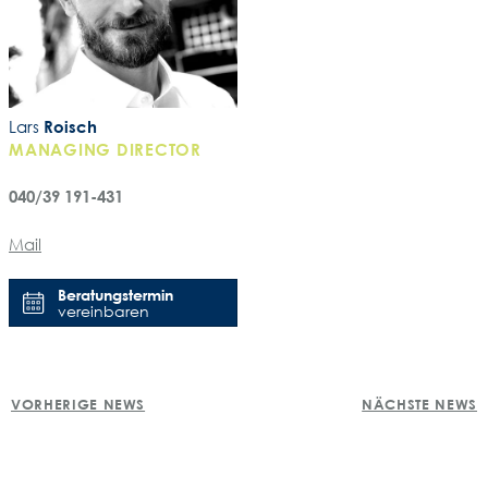
Lars
Roisch
MANAGING DIRECTOR
040/39 191-431
Mail
Beratungstermin
vereinbaren
POST
VORHERIGE NEWS
NÄCHSTE NEWS
NAVIGATION