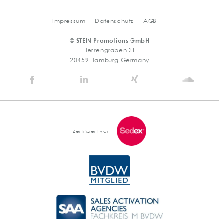
Impressum
Datenschutz
AGB
© STEIN Promotions GmbH
Herrengraben 31
20459 Hamburg Germany
Stein
Stein
Stein
Stein
Agency
Agency
Agency
Agen
@
@
@
@
Facebook
Linkedin
Xing
Soun
Zertifiziert von