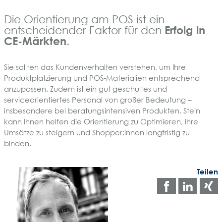
Die Orientierung am POS ist ein
Erfolg in
entscheidender Faktor für den
CE-Märkten
.
Sie sollten das Kundenverhalten verstehen, um Ihre
Produktplatzierung und POS-Materialien entsprechend
anzupassen. Zudem ist ein gut geschultes und
serviceorientiertes Personal von großer Bedeutung –
insbesondere bei beratungsintensiven Produkten. Stein
kann Ihnen helfen die Orientierung zu Optimieren, Ihre
Umsätze zu steigern und Shopper:innen langfristig zu
binden.
Teilen
Auf
Auf
Facebo
Link
teilen
teile
t