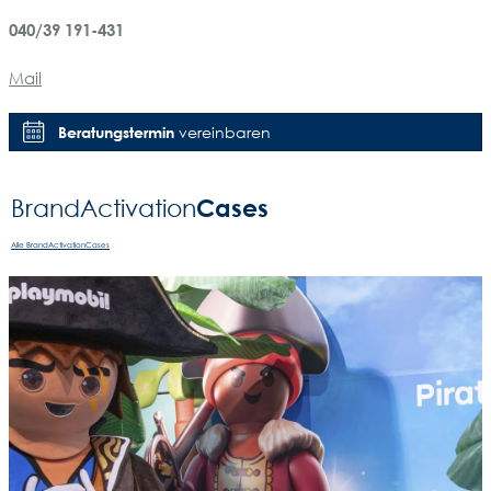
040/39 191-431
Mail
Beratungstermin
vereinbaren
Cases
BrandActivation­
Alle BrandActivationCases