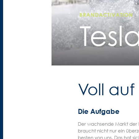
BRANDACTIVATION
Tesl
Voll au
Die Aufgabe
Der wachsende Markt der El
braucht nicht nur ein übe
besten von uns. Das hat si