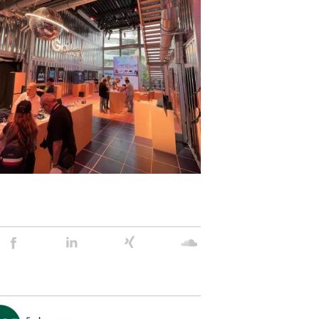
Stein
Stein
Stein
Stein
Agency
Agency
Agency
Agency
@
@
@
@
Facebook
Linkedin
Xing
Soundcloud