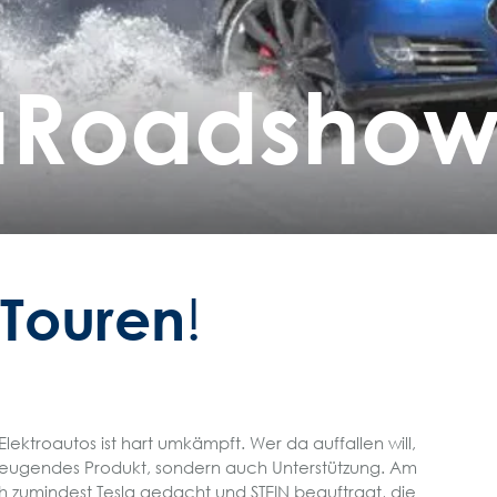
Roadsho
a
Touren
f
!
ektroautos ist hart umkämpft. Wer da auffallen will,
rzeugendes Produkt, sondern auch Unterstützung. Am
ch zumindest Tesla gedacht und STEIN beauftragt, die