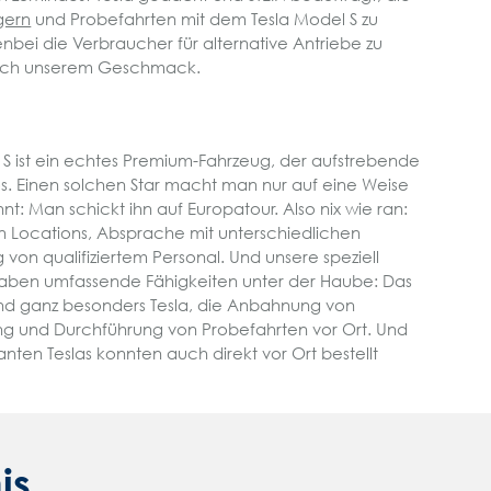
gern
und Probefahrten mit dem Tesla Model S zu
bei die Verbraucher für alternative Antriebe zu
z nach unserem Geschmack.
 S ist ein echtes Premium-Fahrzeug, der aufstrebende
os. Einen solchen Star macht man nur auf eine Weise
nt: Man schickt ihn auf Europatour. Also nix wie ran:
Locations, Absprache mit unterschiedlichen
g von qualifiziertem Personal. Und unsere speziell
haben umfassende Fähigkeiten unter der Haube: Das
und ganz besonders Tesla, die Anbahnung von
g und Durchführung von Probefahrten vor Ort. Und
nten Teslas konnten auch direkt vor Ort bestellt
is