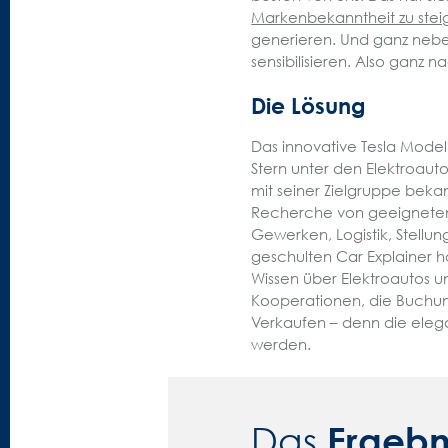
Markenbekanntheit zu stei
generieren. Und ganz neben
sensibilisieren. Also gan
Die Lösung
Das innovative Tesla Model
Stern unter den Elektroaut
mit seiner Zielgruppe bekan
Recherche von geeigneten 
Gewerken, Logistik, Stellun
geschulten Car Explainer 
Wissen über Elektroautos 
Kooperationen, die Buchun
Verkaufen – denn die elega
werden.
Ergebn
Das