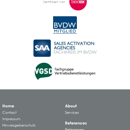
Zertifiziert von
Home
About
Contact
Services
Impressum
References
Hinweisgeberschutz
Referenzen