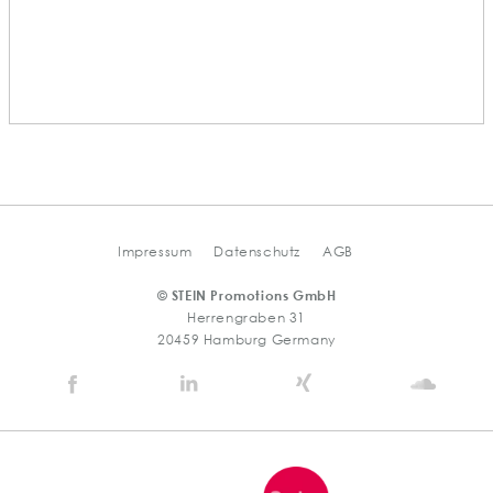
Impressum
Datenschutz
AGB
© STEIN Promotions GmbH
Herrengraben 31
20459 Hamburg Germany
Stein
Stein
Stein
Stein
Agency
Agency
Agency
Agen
@
@
@
@
Facebook
Linkedin
Xing
Soun