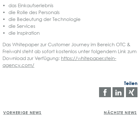
das Einkaufserlebnis
die Rolle des Personals
die Bedeutung der Technologie
die Services
die Inspiration
Das Whitepaper zur Customer Journey im Bereich OTC &
Freiwahl steht ab sofort kostenlos unter folgendem Link zum
Download zur Verfügung:
https://whitepaper.stein-
agency.com/
Teilen
Auf
Auf
Facebo
Link
POST
teilen
teile
t
VORHERIGE NEWS
NÄCHSTE NEWS
NAVIGATION