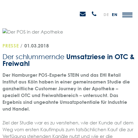
Weiter
STEIN
zum
H
Email
Anrufen
DE
EN
Promotions
Inhalt
senden
PRESSE
/
01.03.2018
Umsatzriese in OTC &
Der schlummernde
Freiwahl
Der Hamburger POS-Experte STEIN und das EHI Retail
Institut aus Köln haben in einer gemeinsamen Studie die
ganzheitliche Customer Journey in der Apotheke –
speziell OTC und Freiwahlbereich – untersucht. Das
Ergebnis sind ungeahnte Umsatzpotentiale für Industrie
und Handel.
Ziel der Studie war es zu verstehen, wie der Kunde auf dem
Weg vom ersten Kaufimpuls zum tatsächlichen Kauf die zur
Verfügung stehenden Kanäle nutzt und wie er die