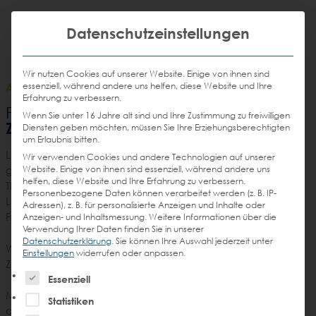
Weiter
STEIN
zum
Mit die
H
Email
Anrufen
Datenschutzeinstellungen
DE
EN
Promotions
Inhalt
senden
Wir nutzen Cookies auf unserer Website. Einige von ihnen sind
essenziell, während andere uns helfen, diese Website und Ihre
AGENCY
/
12.04.2019
Erfahrung zu verbessern.
Handzettel –
Früh-Shoppen Folge 13:
Wenn Sie unter 16 Jahre alt sind und Ihre Zustimmung zu freiwilligen
Zeitloser Klassiker
Diensten geben möchten, müssen Sie Ihre Erziehungsberechtigten
um Erlaubnis bitten.
Längst nicht mehr nur reines Angebotsblatt, sondern heute
Wir verwenden Cookies und andere Technologien auf unserer
Website. Einige von ihnen sind essenziell, während andere uns
gefüllt mit Mehrwerten für den Shopper und ganzen
helfen, diese Website und Ihre Erfahrung zu verbessern.
Themenwelten, hält sich der Handzettel immer noch am
Personenbezogene Daten können verarbeitet werden (z. B. IP-
Leben. In manchen Branchen und Regionen bleibt er der
Adressen), z. B. für personalisierte Anzeigen und Inhalte oder
Frequenzbringer schlechthin.
Anzeigen- und Inhaltsmessung.
Weitere Informationen über die
Verwendung Ihrer Daten finden Sie in unserer
Datenschutzerklärung
.
Sie können Ihre Auswahl jederzeit unter
Wie lange kann sich der klassische Handzettel wohl in
Einstellungen
widerrufen oder anpassen.
Zeiten der Digitalisierung noch behaupten?
Es folgt eine Liste der Service-Gruppen, für die eine Einw
Essenziell
Mit dieser und noch viel mehr Fragen beschäftigen sich in
Statistiken
dieser Folge von „Früh-Shoppen“ Peter Dräger, Lars Roisch