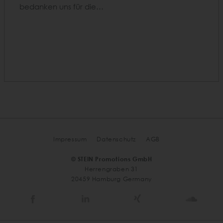
bedanken uns für die…
Impressum
Datenschutz
AGB
© STEIN Promotions GmbH
Herrengraben 31
20459 Hamburg Germany
Stein
Stein
Stein
Stein
Agency
Agency
Agency
Agen
@
@
@
@