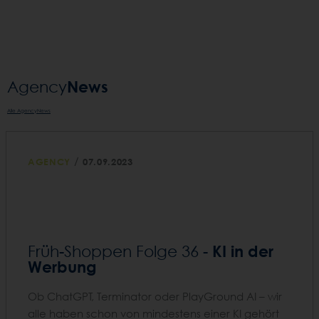
News
Agency­
Alle AgencyNews
/
AGENCY
07.09.2023
KI in der
Früh-Shoppen Folge 36 -
Werbung
Ob ChatGPT, Terminator oder PlayGround AI – wir
alle haben schon von mindestens einer KI gehört