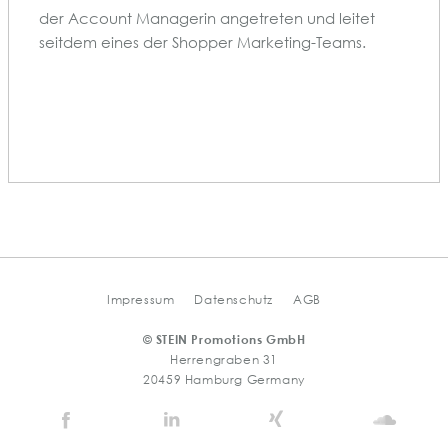
der Account Managerin angetreten und leitet
seitdem eines der Shopper Marketing-Teams.
Impressum
Datenschutz
AGB
© STEIN Promotions GmbH
Herrengraben 31
20459 Hamburg Germany
Stein
Stein
Stein
Stein
Agency
Agency
Agency
Agen