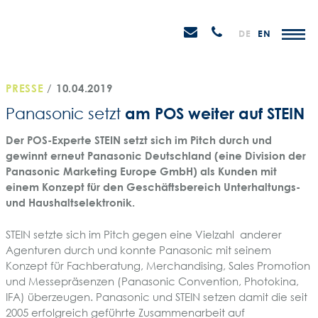
Weiter
STEIN
zum
H
Email
Anrufen
DE
EN
Promotions
Inhalt
senden
PRESSE
/
10.04.2019
am POS weiter auf STEIN
Panasonic setzt
Der POS-Experte STEIN setzt sich im Pitch durch und
gewinnt erneut Panasonic Deutschland (eine Division der
Panasonic Marketing Europe GmbH) als Kunden mit
einem Konzept für den Geschäftsbereich Unterhaltungs-
und Haushaltselektronik.
STEIN setzte sich im Pitch gegen eine Vielzahl anderer
Agenturen durch und konnte Panasonic mit seinem
Konzept für Fachberatung, Merchandising, Sales Promotion
und Messepräsenzen (Panasonic Convention, Photokina,
IFA) überzeugen. Panasonic und STEIN setzen damit die seit
2005 erfolgreich geführte Zusammenarbeit auf