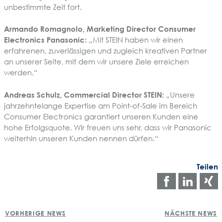
unbestimmte Zeit fort.
Armando Romagnolo, Marketing Director Consumer
Electronics Panasonic:
„Mit STEIN haben wir einen
erfahrenen, zuverlässigen und zugleich kreativen Partner
an unserer Seite, mit dem wir unsere Ziele erreichen
werden.“
Andreas Schulz, Commercial Director STEIN:
„Unsere
jahrzehntelange Expertise am Point-of-Sale im Bereich
Consumer Electronics garantiert unseren Kunden eine
hohe Erfolgsquote. Wir freuen uns sehr, dass wir Panasonic
weiterhin unseren Kunden nennen dürfen.“
Teilen
Auf
Auf
Facebo
Link
POST
teilen
teile
t
VORHERIGE NEWS
NÄCHSTE NEWS