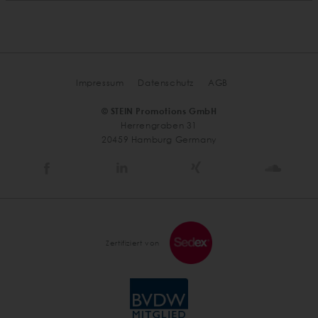
Impressum
Datenschutz
AGB
© STEIN Promotions GmbH
Herrengraben 31
20459 Hamburg Germany
Stein
Stein
Stein
Stein
Agency
Agency
Agency
Agen
@
@
@
@
Facebook
Linkedin
Xing
Soun
Zertifiziert von