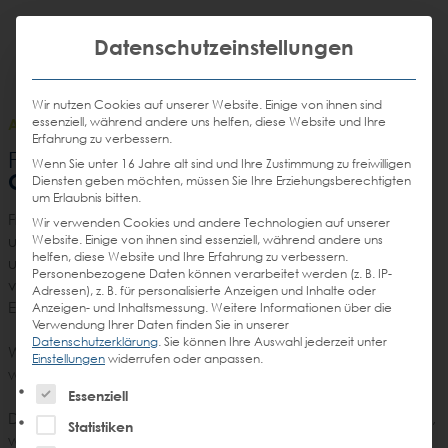
Weiter
STEIN
zum
Mit die
H
Email
Anrufen
Datenschutzeinstellungen
DE
EN
Promotions
Inhalt
senden
Wir nutzen Cookies auf unserer Website. Einige von ihnen sind
essenziell, während andere uns helfen, diese Website und Ihre
AGENCY
/
16.06.2020
Erfahrung zu verbessern.
Shoppen nach
Früh-Shoppen Folge 17:
Wenn Sie unter 16 Jahre alt sind und Ihre Zustimmung zu freiwilligen
Corona – Die neue Einkaufsrealität
Diensten geben möchten, müssen Sie Ihre Erziehungsberechtigten
um Erlaubnis bitten.
Früh-Shoppen is back! Aus den Home Offices in Hamburg
Wir verwenden Cookies und andere Technologien auf unserer
Website. Einige von ihnen sind essenziell, während andere uns
und Düsseldorf entstand die lang ersehnte neue Folge
helfen, diese Website und Ihre Erfahrung zu verbessern.
unseres Shopper Marketing Talks. Es führt kein Weg daran
Personenbezogene Daten können verarbeitet werden (z. B. IP-
vorbei – wir müssen uns mit Corona und einer neuen
Adressen), z. B. für personalisierte Anzeigen und Inhalte oder
Einkaufsrealität auseinander setzen.
Anzeigen- und Inhaltsmessung.
Weitere Informationen über die
Verwendung Ihrer Daten finden Sie in unserer
Datenschutzerklärung
.
Sie können Ihre Auswahl jederzeit unter
Was haben die letzten Monate beim Shoppen verändert,
Einstellungen
widerrufen oder anpassen.
was davon wird uns auch in Zukunft beschäftigen?
Es folgt eine Liste der Service-Gruppen, für die eine Einw
Essenziell
Der stationäre Handel hat mit harten Einbußen zu kämpfen,
Statistiken
während der E-Commerce einen neuen Boom erfahren