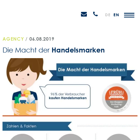
Weiter
STEIN
zum
H
Email
Anrufen
DE
EN
Promotions
Inhalt
senden
AGENCY
/
06.08.2019
Handelsmarken
Die Macht der