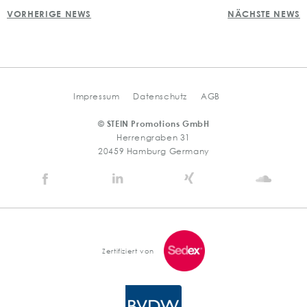
POST
teilen
teile
t
VORHERIGE NEWS
NÄCHSTE NEWS
NAVIGATION
Impressum
Datenschutz
AGB
© STEIN Promotions GmbH
Herrengraben 31
20459 Hamburg Germany
Stein
Stein
Stein
Stein
Agency
Agency
Agency
Agen
@
@
@
@
Facebook
Linkedin
Xing
Soun
Zertifiziert von