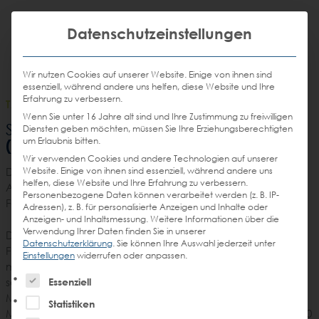
Weiter
STEIN
zum
Mit die
H
Email
Anrufen
Datenschutzeinstellungen
DE
EN
Promotions
Inhalt
senden
Wir nutzen Cookies auf unserer Website. Einige von ihnen sind
essenziell, während andere uns helfen, diese Website und Ihre
Erfahrung zu verbessern.
TASK FORCE
/
28.08.2013
Wenn Sie unter 16 Jahre alt sind und Ihre Zustimmung zu freiwilligen
um Stein
Schaufel um Schaufel, Stein
Diensten geben möchten, müssen Sie Ihre Erziehungsberechtigten
um Erlaubnis bitten.
(2013)
Wir verwenden Cookies und andere Technologien auf unserer
Website. Einige von ihnen sind essenziell, während andere uns
Die Wandse ist ein norddeutscher Fluss mit einer reichen
helfen, diese Website und Ihre Erfahrung zu verbessern.
Artenvielfalt – Doch diese Vielfalt ist gefährdet. Ein klarer
Personenbezogene Daten können verarbeitet werden (z. B. IP-
Fall also für die STEIN TASK-FORCE 2013!
Adressen), z. B. für personalisierte Anzeigen und Inhalte oder
Anzeigen- und Inhaltsmessung.
Weitere Informationen über die
Verwendung Ihrer Daten finden Sie in unserer
Die Mission: Gewässeraufbereitung. Das ausgetretene
Datenschutzerklärung
.
Sie können Ihre Auswahl jederzeit unter
Flussufer an der beliebten Hundebadestelle in Tonndorf
Einstellungen
widerrufen oder anpassen.
musste befestigt und die Fließgeschwindigkeit durch
Es folgt eine Liste der Service-Gruppen, für die eine Einw
sogenannte Strömungslenker reguliert werden.
Essenziell
Mit Schaufeln, Harken, Schubkarren, Gummistiefeln, jeder
Statistiken
Menge Muskelkraft sowie guter Laune wurden also etwa 30