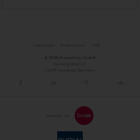
Impressum
Datenschutz
AGB
© STEIN Promotions GmbH
Herrengraben 31
20459 Hamburg Germany
Stein
Stein
Stein
Stein
Agency
Agency
Agency
Agen
@
@
@
@
Facebook
Linkedin
Xing
Soun
Zertifiziert von