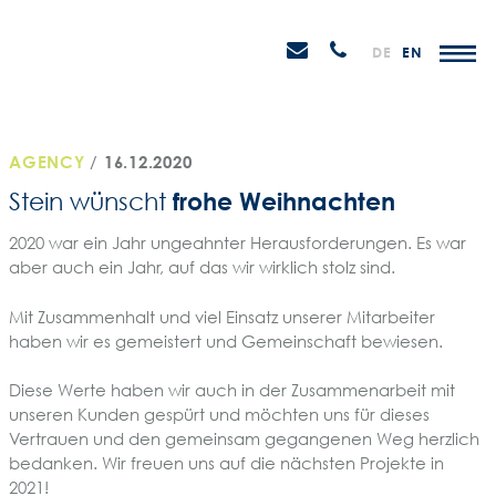
Weiter
STEIN
zum
H
Email
Anrufen
DE
EN
Promotions
Inhalt
senden
AGENCY
/
16.12.2020
frohe Weihnachten
Stein wünscht
2020 war ein Jahr ungeahnter Herausforderungen. Es war
aber auch ein Jahr, auf das wir wirklich stolz sind.
Mit Zusammenhalt und viel Einsatz unserer Mitarbeiter
haben wir es gemeistert und Gemeinschaft bewiesen.
Diese Werte haben wir auch in der Zusammenarbeit mit
unseren Kunden gespürt und möchten uns für dieses
Vertrauen und den gemeinsam gegangenen Weg herzlich
bedanken. Wir freuen uns auf die nächsten Projekte in
2021!