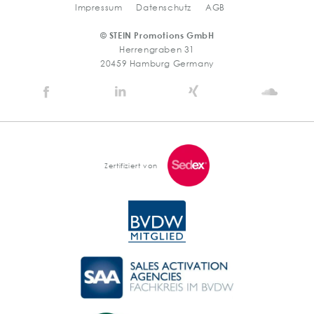
Impressum
Datenschutz
AGB
© STEIN Promotions GmbH
Herrengraben 31
20459 Hamburg Germany
Stein
Stein
Stein
Stein
Agency
Agency
Agency
Agen
@
@
@
@
Facebook
Linkedin
Xing
Soun
Zertifiziert von