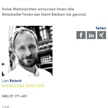
Frohe Weihnachten wünschen Ihnen alle
Mitarbeiter*innen bei Stein! Bleiben Sie gesund.
Teilen
Auf
Auf
Facebo
Link
teilen
teile
t
Lars
Roisch
MANAGING DIRECTOR
040/39 191-431
Mail