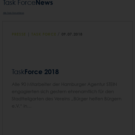
News
Task Force­
Alle Task ForceNews
/
PRESSE
|
TASK FORCE
09.07.2018
Force 2018
Task
Alle 90 Mitarbeiter der Hamburger Agentur STEIN
engagierten sich gestern ehrenamtlich für den
Stadtteilgarten des Vereins „Bürger helfen Bürgern
e.V.“ in…