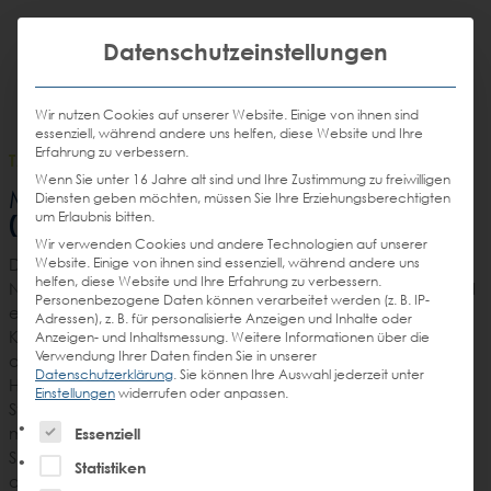
Weiter
STEIN
zum
Mit die
H
Email
Anrufen
Datenschutzeinstellungen
DE
EN
Promotions
Inhalt
senden
Wir nutzen Cookies auf unserer Website. Einige von ihnen sind
essenziell, während andere uns helfen, diese Website und Ihre
Erfahrung zu verbessern.
TASK FORCE
/
29.07.2014
Wenn Sie unter 16 Jahre alt sind und Ihre Zustimmung zu freiwilligen
gegen Wildwuchs
Mit vollem Einsatz
Diensten geben möchten, müssen Sie Ihre Erziehungsberechtigten
um Erlaubnis bitten.
(2014)
Wir verwenden Cookies und andere Technologien auf unserer
Website. Einige von ihnen sind essenziell, während andere uns
Die Fischbeker Heide ist mit rund 770 Hektar das drittgrößte
helfen, diese Website und Ihre Erfahrung zu verbessern.
Naturschutzgebiet Hamburgs. Damit die Heide sich gesund
Personenbezogene Daten können verarbeitet werden (z. B. IP-
entwickeln kann, muss sie vor wild wachsenden Birken und
Adressen), z. B. für personalisierte Anzeigen und Inhalte oder
Kiefern geschützt werden. Eine Herausforderung, der sich
Anzeigen- und Inhaltsmessung.
Weitere Informationen über die
Verwendung Ihrer Daten finden Sie in unserer
die STEIN TASK-FORCE gerne stellt. Das Ziel: Etwa einen
Datenschutzerklärung
.
Sie können Ihre Auswahl jederzeit unter
Hektar Heide entkusseln. Das heißt, kleine Bäume und
Einstellungen
widerrufen oder anpassen.
Sträucher, die der Heide das Licht zum Wachsen nehmen,
Es folgt eine Liste der Service-Gruppen, für die eine Einw
mussten entfernt werden. Ausgerüstet mit Wiedehopfen,
Essenziell
Spaten, Sägen und Astscheren ging es dem Wildwuchs an
Statistiken
den Kragen. Insgesamt konnten mit vereinten Kräften und