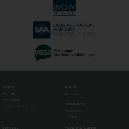
Home
About
Contact
Services
Impressum
References
Hinweisgeberschutz
Referenzen
Kunden
Services
People & Career