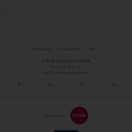
Impressum
Datenschutz
AGB
© STEIN Promotions GmbH
Herrengraben 31
20459 Hamburg Germany
Stein
Stein
Stein
Stein
Agency
Agency
Agency
Agen
@
@
@
@
Facebook
Linkedin
Xing
Soun
Zertifiziert von