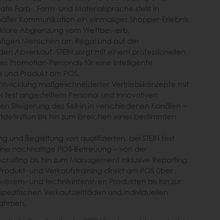
e Farb-, Form- und Materialsprache stellt in
äßer Kommunikation ein einmaliges Shopper-Erlebnis
ne klare Abgrenzung vom Wettbewerb.
htigen Menschen am Regal und auf der
den Abverkauf. STEIN sorgt mit einem professionellen
es Promotion-Personals für eine intelligente
e und Produkt am POS.
ntwicklung maßgeschneiderter Vertriebskonzepte mit
IN fest angestelltem Personal und innovativen
en Steigerung des Sell-In in verschiedenen Kanälen –
definition bis hin zum Erreichen eines bestimmten
g und Begleitung von qualifizierten, bei STEIN fest
eine nachhaltige POS-Betreuung – von der
Recruiting bis hin zum Management inklusive Reporting.
rodukt- und Verkaufstraining direkt am POS über
issens- und technikintensiven Produkten bis hin zur
pezifischen Verkaufsleitfäden und individuellen
nahmen.