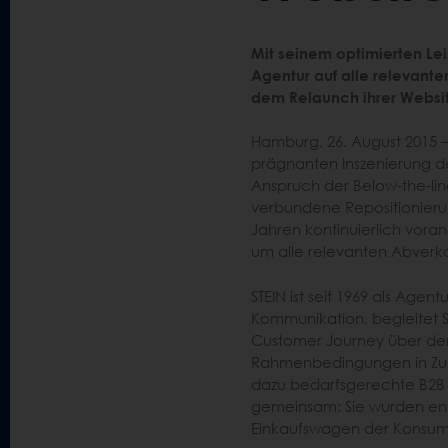
Mit seinem optimierten Lei
Agentur auf alle relevante
dem Relaunch ihrer Websi
Hamburg, 26. August 2015 – 
prägnanten Inszenierung de
Anspruch der Below-the-lin
verbundene Repositionierun
Jahren kontinuierlich vora
um alle relevanten Abver
STEIN ist seit 1969 als Age
Kommunikation, begleitet S
Customer Journey über den 
Rahmenbedingungen in Zus
dazu bedarfsgerechte B2B S
gemeinsam: Sie wurden entw
Einkaufswagen der Konsum