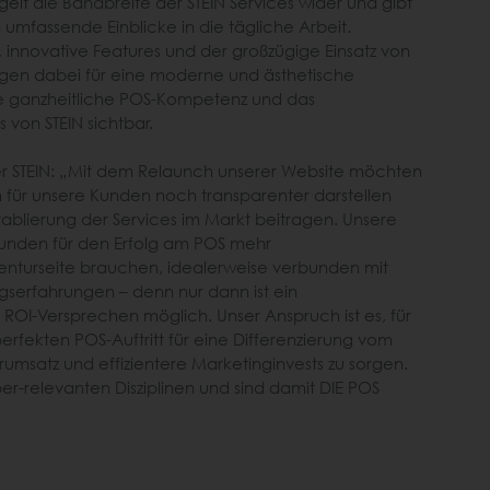
elt die Bandbreite der STEIN Services wider und gibt
 umfassende Einblicke in die tägliche Arbeit.
nnovative Features und der großzügige Einsatz von
rgen dabei für eine moderne und ästhetische
 ganzheitliche POS-Kompetenz und das
 von STEIN sichtbar.
rer STEIN: „Mit dem Relaunch unserer Website möchten
m für unsere Kunden noch transparenter darstellen
ablierung der Services im Markt beitragen. Unsere
Kunden für den Erfolg am POS mehr
nturseite brauchen, idealerweise verbunden mit
erfahrungen – denn nur dann ist ein
ROI-Versprechen möglich. Unser Anspruch ist es, für
rfekten POS-Auftritt für eine Differenzierung vom
msatz und effizientere Marketinginvests zu sorgen.
er-relevanten Disziplinen und sind damit DIE POS