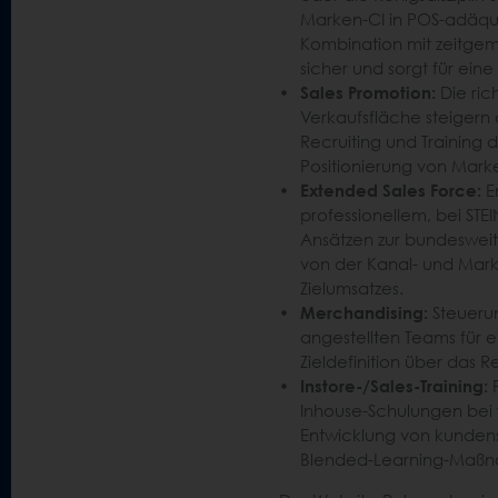
Marken-CI in POS-adäquat
Kombination mit zeitgem
sicher und sorgt für ei
Sales Promotion:
Die ric
Verkaufsfläche steigern 
Recruiting und Training d
Positionierung von Mark
Extended Sales Force:
E
professionellem, bei STE
Ansätzen zur bundesweit
von der Kanal- und Markt
Zielumsatzes.
Merchandising:
Steuerun
angestellten Teams für 
Zieldefinition über das 
Instore-/Sales-Training:
P
Inhouse-Schulungen bei w
Entwicklung von kundens
Blended-Learning-Maß