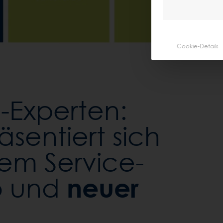
Cookie-Details
-Experten:
äsentiert sich
em Service-
neuer
io und
e