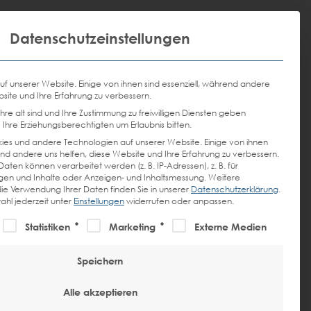
Email
Anrufen
Hauptmenü
Mit dies
DE
EN
Datenschutzeinstellungen
senden
uf unserer Website. Einige von ihnen sind essenziell, während andere
bsite und Ihre Erfahrung zu verbessern.
re alt sind und Ihre Zustimmung zu freiwilligen Diensten geben
Ihre Erziehungsberechtigten um Erlaubnis bitten.
es und andere Technologien auf unserer Website. Einige von ihnen
rend andere uns helfen, diese Website und Ihre Erfahrung zu verbessern.
en können verarbeitet werden (z. B. IP-Adressen), z. B. für
igen und Inhalte oder Anzeigen- und Inhaltsmessung.
Weitere
ie Verwendung Ihrer Daten finden Sie in unserer
Datenschutzerklärung
.
ahl jederzeit unter
Einstellungen
widerrufen oder anpassen.
te der Service-Gruppen, für die eine Einwilligung erteilt werde
Statistiken
Marketing
Externe Medien
Speichern
Alle akzeptieren