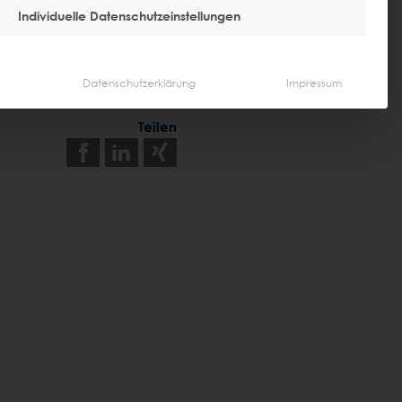
Individuelle Datenschutzeinstellungen
Datenschutzerklärung
Impressum
Teilen
Auf
Auf
Auf
Facebook
LinkedIn
Xing
teilen
teilen
teilen