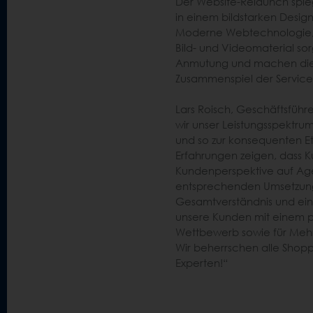
Der Website-Relaunch spieg
in einem bildstarken Design
Moderne Webtechnologie, i
Bild- und Videomaterial so
Anmutung und machen die
Zusammenspiel der Services
Lars Roisch, Geschäftsfüh
wir unser Leistungsspektru
und so zur konsequenten Et
Erfahrungen zeigen, dass 
Kundenperspektive auf Age
entsprechenden Umsetzungs
Gesamtverständnis und ein 
unsere Kunden mit einem pe
Wettbewerb sowie für Mehru
Wir beherrschen alle Shopp
Experten!“