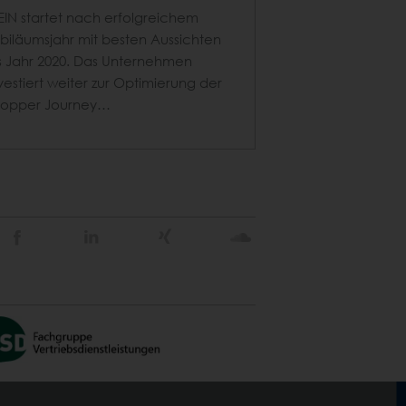
EIN startet nach erfolgreichem
biläumsjahr mit besten Aussichten
s Jahr 2020. Das Unternehmen
vestiert weiter zur Optimierung der
hopper Journey…
Stein
Stein
Stein
Stein
Agency
Agency
Agency
Agency
@
@
@
@
Facebook
Linkedin
Xing
Soundcloud