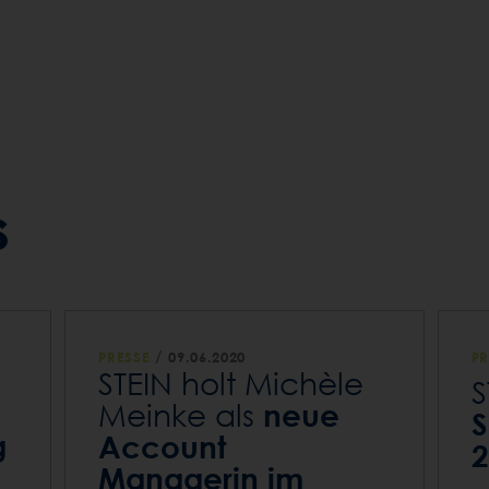
s
/
PRESSE
09.06.2020
PR
STEIN holt Michèle
S
neue
Meinke als
S
g
Account
2
Managerin im