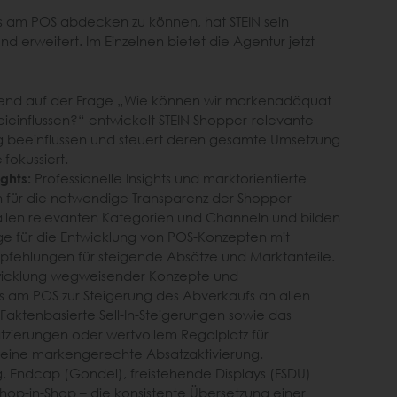
es am POS abdecken zu können, hat STEIN sein
und erweitert. Im Einzelnen bietet die Agentur jetzt
end auf der Frage „Wie können wir markenadäquat
ieinflussen?“ entwickelt STEIN Shopper-relevante
g beeinflussen und steuert deren gesamte Umsetzung
elfokussiert.
ghts:
Professionelle Insights und marktorientierte
 für die notwendige Transparenz der Shopper-
 allen relevanten Kategorien und Channeln und bilden
age für die Entwicklung von POS-Konzepten mit
fehlungen für steigende Absätze und Marktanteile.
icklung wegweisender Konzepte und
 am POS zur Steigerung des Abverkaufs an allen
Faktenbasierte Sell-In-Steigerungen sowie das
tzierungen oder wertvollem Regalplatz für
 eine markengerechte Absatzaktivierung.
, Endcap (Gondel), freistehende Displays (FSDU)
 Shop-in-Shop – die konsistente Übersetzung einer