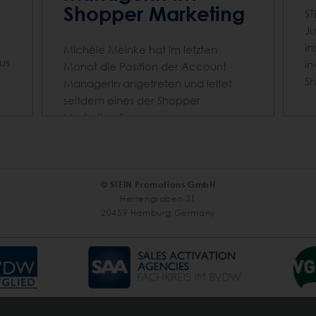
Shopper Marketing
ST
Ju
in
Michèle Meinke hat im letzten
us
in
Monat die Position der Account
S
Managerin angetreten und leitet
seitdem eines der Shopper
Marketing-Teams.
© STEIN Promotions GmbH
Herrengraben 31
20459 Hamburg Germany