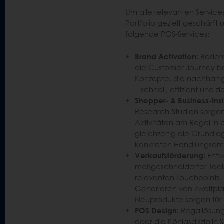
Um alle relevanten Servic
Portfolio gezielt geschärft 
folgende POS-Services:
Brand Activation:
Basier
die Customer Journey be
Konzepte, die nachhalti
– schnell, effizient und zi
Shopper- & Business-Insi
Research-Studien sorgen
Aktivitäten am Regal in
gleichzeitig die Grundl
konkreten Handlungsemp
Verkaufsförderung:
Entw
maßgeschneiderter Tools
relevanten Touchpoints. 
Generieren von Zweitpla
Neuprodukte sorgen für
POS Design:
Regallösung
oder die Königsdisziplin