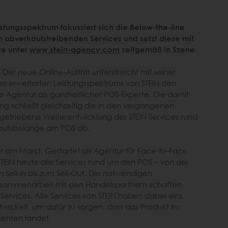
stungsspektrum fokussiert sich die Below-the-line
n abverkaufstreibenden Services und setzt diese mit
te unter
www.stein-agency.com
zeitgemäß in Szene.
Der neue Online-Auftritt unterstreicht mit seiner
s erweiterten Leistungsspektrums von STEIN den
e Agentur als ganzheitlicher POS-Experte. Die damit
g schließt gleichzeitig die in den vergangenen
ngetriebene Weiterentwicklung der STEIN Services rund
kaufsbelange am POS ab.
ntur am Markt. Gestartet als Agentur für Face-to-Face
TEIN heute alle Services rund um den POS – von der
Sell-In bis zum Sell-Out. Die notwendigen
ammenarbeit mit den Handelspartnern schaffen
ervices. Alle Services von STEIN haben dabei eins
ickelt, um dafür zu sorgen, dass das Produkt im
enten landet.