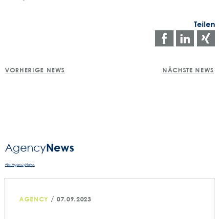
Teilen
Auf
Auf
Facebo
Link
POST
teilen
teile
t
VORHERIGE NEWS
NÄCHSTE NEWS
NAVIGATION
News
Agency­
Alle AgencyNews
/
AGENCY
07.09.2023