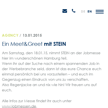
Weiter
STEIN
zum
H
Email
Anrufen
DE
EN
Promotions
Inhalt
senden
AGENCY
/
13.01.2015
mit STEIN
Ein Meet&Greet
Am Samstag, den 18.01.15, nimmt STEIN an der Jobmesse
hier im wunderschönen Hamburg teil.
Wenn ihr auf der Suche nach einem spannenden Job in
der Werbebranche seid, dann ist das eure Chance euch
einmal persönlich bei uns vorzustellen – und euch im
Gegenzug einen Eindruck von uns zu verschaffen.
Also Regenjacke an und nix wie hin! Wir freuen uns auf
euch.
Alle Infos zur Messe findet ihr auch unter
www.jobmessen.de
.