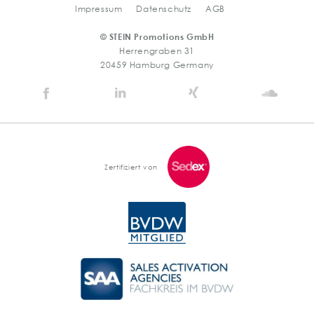
Impressum
Datenschutz
AGB
© STEIN Promotions GmbH
Herrengraben 31
20459 Hamburg Germany
Stein
Stein
Stein
Stein
Agency
Agency
Agency
Agen
@
@
@
@
Facebook
Linkedin
Xing
Soun
Zertifiziert von