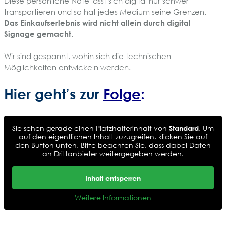
Diese persönliche Note lässt sich digital nur schwer
transportieren und so hat jedes Medium seine Grenzen.
Das Einkaufserlebnis wird nicht allein durch digital
Signage gemacht.
Wir sind gespannt, wohin sich die technischen
Möglichkeiten entwickeln werden.
Hier geht’s zur
Folge
:
Sie sehen gerade einen Platzhalterinhalt von
Standard
. Um
auf den eigentlichen Inhalt zuzugreifen, klicken Sie auf
den Button unten. Bitte beachten Sie, dass dabei Daten
an Drittanbieter weitergegeben werden.
Inhalt entsperren
Weitere Informationen