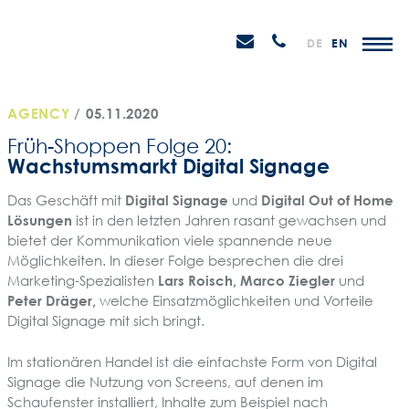
Weiter
STEIN
zum
H
Email
Anrufen
DE
EN
Promotions
Inhalt
senden
AGENCY
/
05.11.2020
Früh-Shoppen Folge 20:
Wachstumsmarkt Digital Signage
Das Geschäft mit
Digital Signage
und
Digital Out of Home
Lösungen
ist in den letzten Jahren rasant gewachsen und
bietet der Kommunikation viele spannende neue
Möglichkeiten. In dieser Folge besprechen die drei
Marketing-Spezialisten
Lars Roisch, Marco Ziegler
und
Peter Dräger,
welche Einsatzmöglichkeiten und Vorteile
Digital Signage mit sich bringt.
Im stationären Handel ist die einfachste Form von Digital
Signage die Nutzung von Screens, auf denen im
Schaufenster installiert, Inhalte zum Beispiel nach