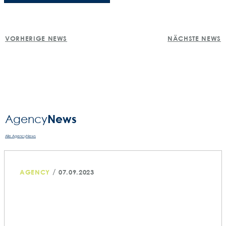
POST
VORHERIGE NEWS
NÄCHSTE NEWS
NAVIGATION
News
Agency­
Alle AgencyNews
/
AGENCY
07.09.2023