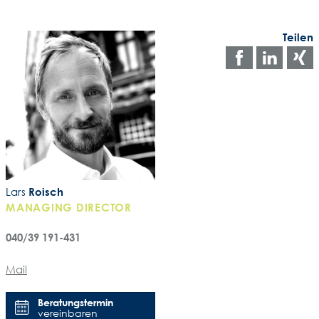
Teilen
Auf
Auf
Facebo
Link
teilen
teile
t
Lars
Roisch
MANAGING DIRECTOR
040/39 191-431
Mail
Beratungstermin
vereinbaren