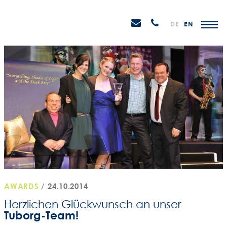
Weiter
STEIN
zum
H
Email
Anrufen
DE
EN
Promotions
Inhalt
senden
AWARDS
/
24.10.2014
Herzlichen Glückwunsch an unser
Tuborg-Team!