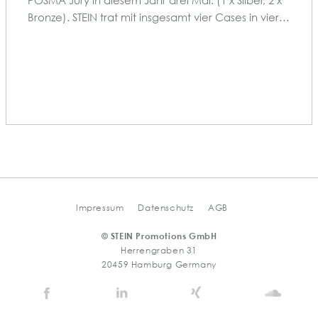
POSMA Jury in diesem Jahr drei Mal. (1 x Silber, 2 x
Bronze). STEIN trat mit insgesamt vier Cases in vier…
Impressum
Datenschutz
AGB
© STEIN Promotions GmbH
Herrengraben 31
20459 Hamburg Germany
Stein
Stein
Stein
Stein
Agency
Agency
Agency
Agen