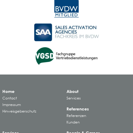
Home
About
Contact
Services
Impressum
References
Hinweisgeberschutz
Referenzen
Kunden
Services
People & Career