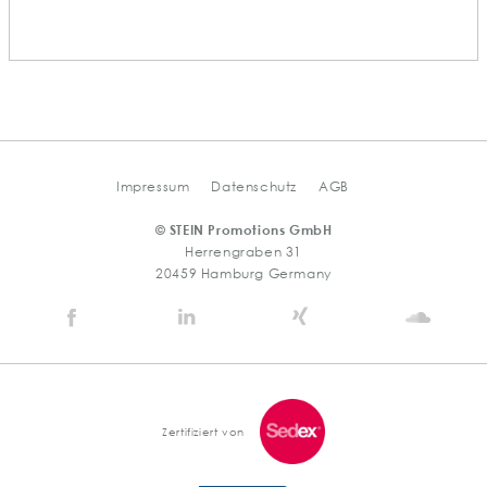
Impressum
Datenschutz
AGB
© STEIN Promotions GmbH
Herrengraben 31
20459 Hamburg Germany
Stein
Stein
Stein
Stein
Agency
Agency
Agency
Agen
@
@
@
@
Facebook
Linkedin
Xing
Soun
Zertifiziert von