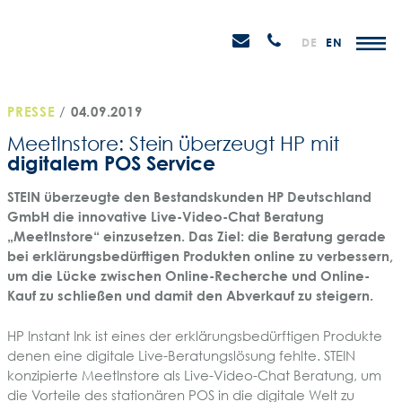
Weiter
STEIN
zum
H
Email
Anrufen
DE
EN
Promotions
Inhalt
senden
PRESSE
/
04.09.2019
MeetInstore: Stein überzeugt HP mit
digitalem POS Service
STEIN überzeugte den Bestandskunden HP Deutschland
GmbH die innovative Live-Video-Chat Beratung
„MeetInstore“ einzusetzen. Das Ziel: die Beratung gerade
bei erklärungsbedürftigen Produkten online zu verbessern,
um die Lücke zwischen Online-Recherche und Online-
Kauf zu schließen und damit den Abverkauf zu steigern.
HP Instant Ink ist eines der erklärungsbedürftigen Produkte
denen eine digitale Live-Beratungslösung fehlte. STEIN
konzipierte MeetInstore als Live-Video-Chat Beratung, um
die Vorteile des stationären POS in die digitale Welt zu