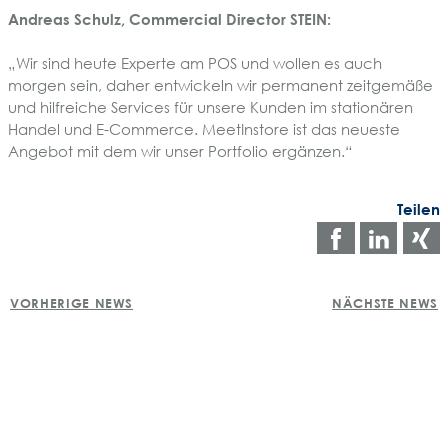
Andreas Schulz, Commercial Director STEIN:
„Wir sind heute Experte am POS und wollen es auch
morgen sein, daher entwickeln wir permanent zeitgemäße
und hilfreiche Services für unsere Kunden im stationären
Handel und E-Commerce. MeetInstore ist das neueste
Angebot mit dem wir unser Portfolio ergänzen.“
Teilen
Auf
Auf
Facebo
Link
POST
teilen
teile
t
VORHERIGE NEWS
NÄCHSTE NEWS
NAVIGATION