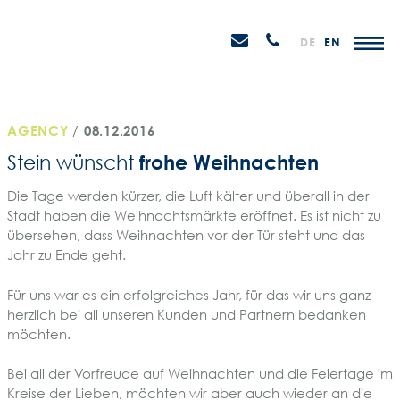
Weiter
STEIN
zum
H
Email
Anrufen
DE
EN
Promotions
Inhalt
senden
AGENCY
/
08.12.2016
frohe Weihnachten
Stein wünscht
Die Tage werden kürzer, die Luft kälter und überall in der
Stadt haben die Weihnachtsmärkte eröffnet. Es ist nicht zu
übersehen, dass Weihnachten vor der Tür steht und das
Jahr zu Ende geht.
Für uns war es ein erfolgreiches Jahr, für das wir uns ganz
herzlich bei all unseren Kunden und Partnern bedanken
möchten.
Bei all der Vorfreude auf Weihnachten und die Feiertage im
Kreise der Lieben, möchten wir aber auch wieder an die