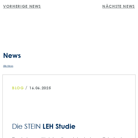
POST
teilen
teile
t
VORHERIGE NEWS
NÄCHSTE NEWS
NAVIGATION
News
Alle News
/
BLOG
16.06.2025
LEH Studie
Die STEIN