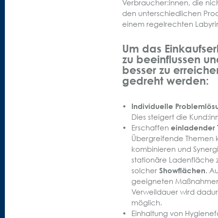
Verbraucher:innen, die nic
den unterschiedlichen Pro
einem regelrechten Labyri
Um das Einkaufserl
zu beeinflussen un
besser zu erreiche
gedreht werden:
Individuelle Problemlös
Dies steigert die Kund:i
Erschaffen
einladender
Übergreifende Themen 
kombinieren und Synergi
stationäre Ladenfläche 
solcher
Showflächen
. A
geeigneten Maßnahmen i
Verweildauer wird dadurc
möglich.
Einhaltung von Hygienef