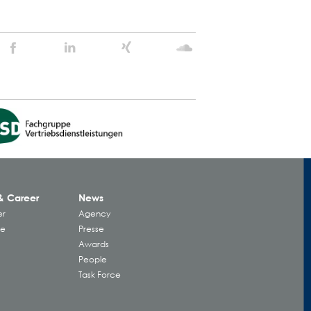
Stein
Stein
Stein
Stein
Agency
Agency
Agency
Agency
@
@
@
@
Facebook
Linkedin
Xing
Soundcloud
& Career
News
er
Agency
ke
Presse
Awards
People
Task Force