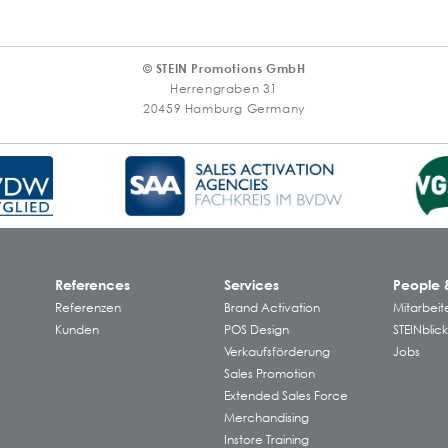
© STEIN Promotions GmbH
Herrengraben 31
20459 Hamburg Germany
References
Services
People 
Referenzen
Brand Activation
Mitarbeit
Kunden
POS Design
STEINblic
Verkaufsförderung
Jobs
Sales Promotion
Extended Sales Force
Merchandising
Instore Training