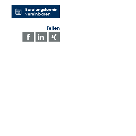
Beratungstermin
vereinbaren
Teilen
Auf
Auf
Auf
Facebook
LinkedIn
Xing
teilen
teilen
teilen