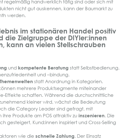
ht regelmäßig handwerklich tätig sind oder sich mit
dukten nicht gut auskennen, kann der Baumarkt zu
nth werden.
ebnis im stationären Handel positiv
d die Zielgruppe der DIYler:innen
n, kann an vielen Stellschrauben
ung
und
kompetente Beratung
statt Selbstbedienung.
nnenzufriedenheit und –bindung.
 Themenwelten
statt Anordnung in Kategorien.
können mehrere Produktsegmente miteinander
e-Effekte schaffen. Während die durchschnittliche
zunehmend kleiner wird, wächst die Bedeutung
uch die Category Leader sind gefragt, mit
hre Produkte am POS attraktiv zu
inszenieren
. Die
h gesteigert, Kund:innen inspiriert und Cross-Selling
aktoren wie die
schnelle Zahlung
. Der Einsatz