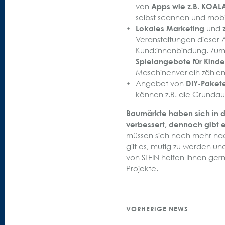
von
Apps wie z.B.
KOAL
selbst scannen und mobil
Lokales Marketing
und
Veranstaltungen dieser A
Kund:innenbindung. Zu
Spielangebote für Kinde
Maschinenverleih zählen
Angebot von
DIY-Paket
können z.B. die Grundau
Baumärkte haben sich in d
verbessert, dennoch gibt e
müssen sich noch mehr nac
gilt es, mutig zu werden u
von STEIN helfen Ihnen ger
Projekte.
POST
VORHERIGE NEWS