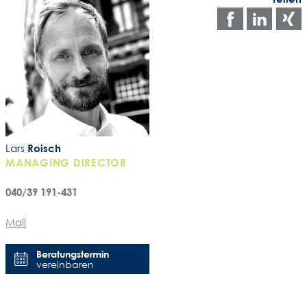
Auf
Auf
Facebo
Link
teilen
teile
t
Lars
Roisch
MANAGING DIRECTOR
040/39 191-431
Mail
Beratungstermin
vereinbaren