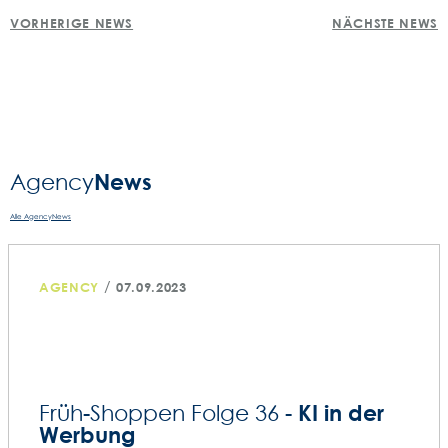
POST
VORHERIGE NEWS
NÄCHSTE NEWS
NAVIGATION
News
Agency­
Alle AgencyNews
/
AGENCY
07.09.2023
KI in der
Früh-Shoppen Folge 36 -
Werbung