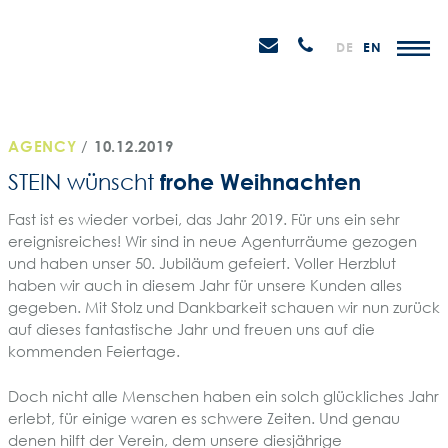
Weiter
STEIN
zum
H
Email
Anrufen
DE
EN
Promotions
Inhalt
senden
AGENCY
/
10.12.2019
frohe Weihnachten
STEIN wünscht
Fast ist es wieder vorbei, das Jahr 2019. Für uns ein sehr
ereignisreiches! Wir sind in neue Agenturräume gezogen
und haben unser 50. Jubiläum gefeiert. Voller Herzblut
haben wir auch in diesem Jahr für unsere Kunden alles
gegeben. Mit Stolz und Dankbarkeit schauen wir nun zurück
auf dieses fantastische Jahr und freuen uns auf die
kommenden Feiertage.
Doch nicht alle Menschen haben ein solch glückliches Jahr
erlebt, für einige waren es schwere Zeiten. Und genau
denen hilft der Verein, dem unsere diesjährige