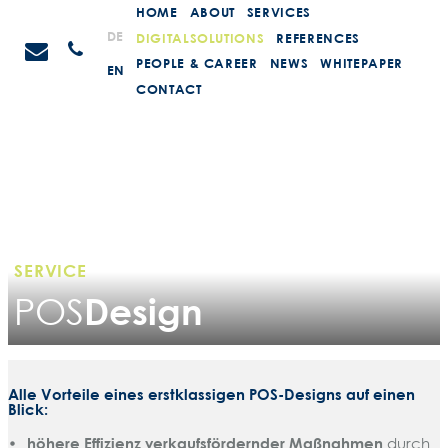
Weiter
HOME
ABOUT
SERVICES
zum
STEIN
DE
DIGITALSOLUTIONS
REFERENCES
Anrufen
Inhalt
Promotions
PEOPLE & CAREER
NEWS
WHITEPAPER
EN
CONTACT
SERVICE
Design
POS
Alle Vorteile eines erstklassigen POS-Designs auf einen
Blick:
höhere Effizienz verkaufsfördernder Maßnahmen
durch