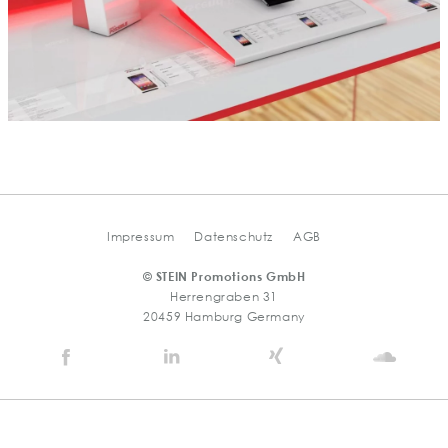
Impressum
Datenschutz
AGB
© STEIN Promotions GmbH
Herrengraben 31
20459 Hamburg Germany
Stein
Stein
Stein
Stein
Agency
Agency
Agency
Agen
@
@
@
@
Facebook
Linkedin
Xing
Soun