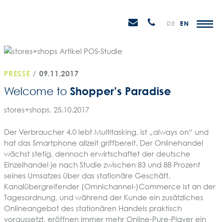
Weiter
STEIN
zum
H
Email
Anrufen
DE
EN
Promotions
Inhalt
senden
PRESSE
/
09.11.2017
Shopper’s Paradise
Welcome to
stores+shops, 25.10.2017
Der Verbraucher 4.0 lebt Multitasking, ist „always on“ und
hat das Smartphone allzeit griffbereit. Der Onlinehandel
wächst stetig, dennoch erwirtschaftet der deutsche
Einzelhandel je nach Studie zwischen 83 und 88 Prozent
seines Umsatzes über das stationäre Geschäft.
Kanalübergreifender (Omnichannel-)Commerce ist an der
Tagesordnung, und während der Kunde ein zusätzliches
Onlineangebot des stationären Handels praktisch
voraussetzt, eröffnen immer mehr Online-Pure-Player ein