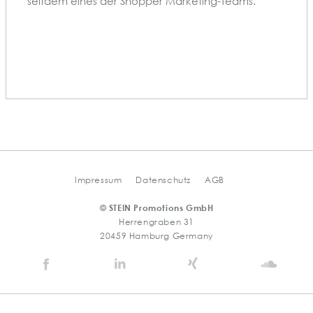
seitdem eines der Shopper Marketing-Teams.
Impressum
Datenschutz
AGB
© STEIN Promotions GmbH
Herrengraben 31
20459 Hamburg Germany
Stein
Stein
Stein
Stein
Agency
Agency
Agency
Agen
@
@
@
@
Facebook
Linkedin
Xing
Soun