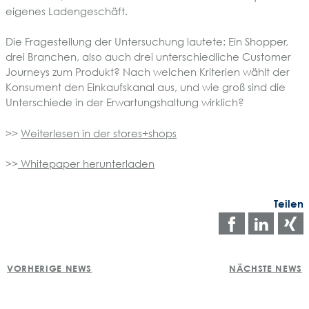
eigenes Ladengeschäft.
Die Fragestellung der Untersuchung lautete: Ein Shopper,
drei Branchen, also auch drei unterschiedliche Customer
Journeys zum Produkt? Nach welchen Kriterien wählt der
Konsument den Einkaufskanal aus, und wie groß sind die
Unterschiede in der Erwartungshaltung wirklich?
>>
Weiterlesen in der stores+shops
>>
Whitepaper herunterladen
Teilen
Auf
Auf
Facebo
Link
POST
teilen
teile
t
VORHERIGE NEWS
NÄCHSTE NEWS
NAVIGATION