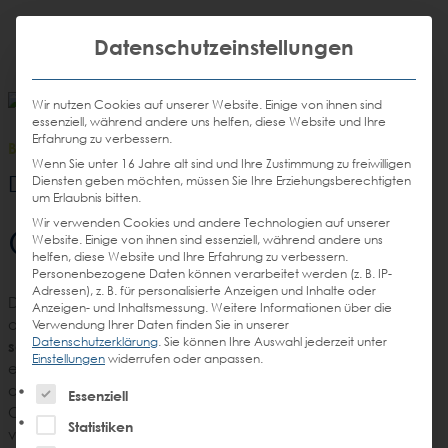
Weiter
STEIN
zum
Mit die
H
Email
Anrufen
Datenschutzeinstellungen
DE
EN
Promotions
Inhalt
senden
Wir nutzen Cookies auf unserer Website. Einige von ihnen sind
essenziell, während andere uns helfen, diese Website und Ihre
Erfahrung zu verbessern.
BLOG
/
24.10.2017
Wenn Sie unter 16 Jahre alt sind und Ihre Zustimmung zu freiwilligen
Shopper Studie
Die STEIN
Diensten geben möchten, müssen Sie Ihre Erziehungsberechtigten
um Erlaubnis bitten.
Wir verwenden Cookies und andere Technologien auf unserer
Omni-Shopper Journey
Website. Einige von ihnen sind essenziell, während andere uns
helfen, diese Website und Ihre Erfahrung zu verbessern.
Personenbezogene Daten können verarbeitet werden (z. B. IP-
Adressen), z. B. für personalisierte Anzeigen und Inhalte oder
Der Onlinehandel wächst stetig, allerdings erwirtschaftet
Anzeigen- und Inhaltsmessung.
Weitere Informationen über die
der deutsche Einzelhandel noch immer über
80 Prozent
Verwendung Ihrer Daten finden Sie in unserer
Datenschutzerklärung
.
Sie können Ihre Auswahl jederzeit unter
seines Umsatzes im stationären Geschäft
. Dabei ist heute
Einstellungen
widerrufen oder anpassen.
ein
kanalübergreifender (Omnichannel-) Commerce
an
der Tagesordnung: Während der Kunde ein zusätzliches
Es folgt eine Liste der Service-Gruppen, für die eine Einw
Essenziell
Onlineangebot des stationären Handels schon beinahe
Statistiken
voraussetzt, eröffnen immer mehr Online Pure Player ein