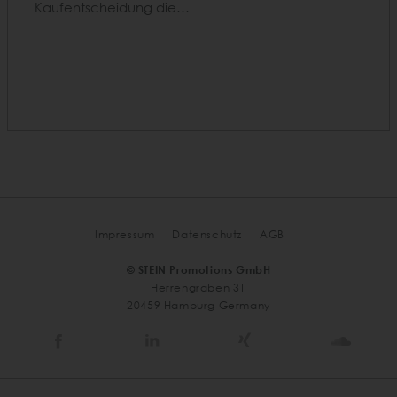
Kaufentscheidung die…
Impressum
Datenschutz
AGB
© STEIN Promotions GmbH
Herrengraben 31
20459 Hamburg Germany
Stein
Stein
Stein
Stein
Agency
Agency
Agency
Agen
@
@
@
@
Facebook
Linkedin
Xing
Soun