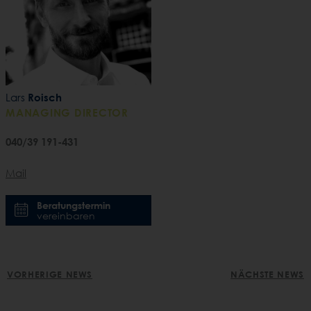
teilen
teile
t
Lars
Roisch
MANAGING DIRECTOR
040/39 191-431
Mail
Beratungstermin
vereinbaren
POST
VORHERIGE NEWS
NÄCHSTE NEWS
NAVIGATION