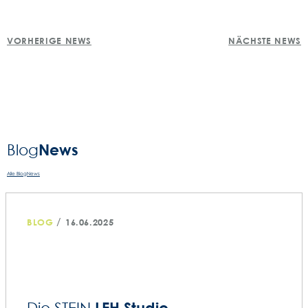
POST
VORHERIGE NEWS
NÄCHSTE NEWS
NAVIGATION
News
Blog­
Alle BlogNews
/
BLOG
16.06.2025
LEH Studie