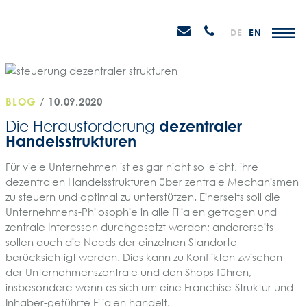
Weiter
STEIN
zum
H
Email
Anrufen
DE
EN
Promotions
Inhalt
senden
BLOG
/
10.09.2020
dezentraler
Die Herausforderung
Handelsstrukturen
Für viele Unternehmen ist es gar nicht so leicht, ihre
dezentralen Handelsstrukturen über zentrale Mechanismen
zu steuern und optimal zu unterstützen. Einerseits soll die
Unternehmens-Philosophie in alle Filialen getragen und
zentrale Interessen durchgesetzt werden; andererseits
sollen auch die Needs der einzelnen Standorte
berücksichtigt werden. Dies kann zu Konflikten zwischen
der Unternehmenszentrale und den Shops führen,
insbesondere wenn es sich um eine Franchise-Struktur und
Inhaber-geführte Filialen handelt.