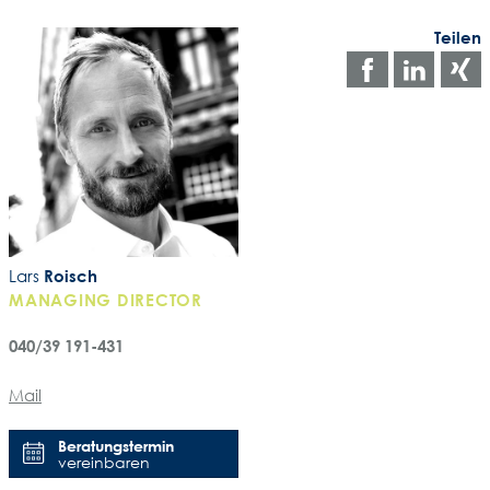
Teilen
Auf
Auf
Facebo
Link
teilen
teile
t
Lars
Roisch
MANAGING DIRECTOR
040/39 191-431
Mail
Beratungstermin
vereinbaren