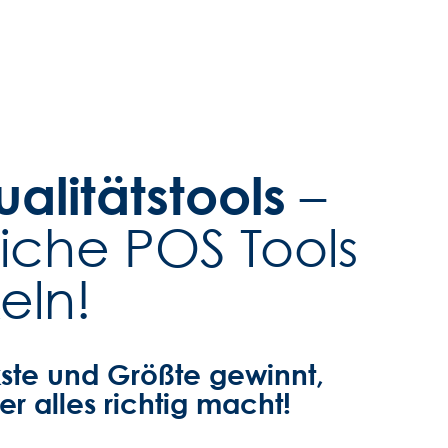
alitätstools
–
eiche POS Tools
eln!
kste und Größte gewinnt,
er alles richtig macht!