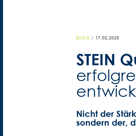
Weiter
STEIN
zum
Promotions
Inhalt
BLOG
/
17.02.2025
STEIN Qu
erfolgr
entwick
Nicht der Stär
sondern der, d