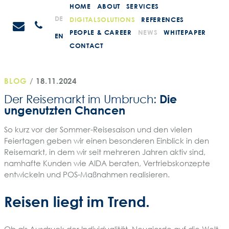
Weiter
HOME
ABOUT
SERVICES
zum
STEIN
DE
DIGITALSOLUTIONS
REFERENCES
Anrufen
Inhalt
Promotions
PEOPLE & CAREER
NEWS
WHITEPAPER
EN
CONTACT
BLOG
/
18.11.2024
Die
Der Reisemarkt im Umbruch:
ungenutzten Chancen
So kurz vor der Sommer-Reisesaison und den vielen
Feiertagen geben wir einen besonderen Einblick in den
Reisemarkt, in dem wir seit mehreren Jahren aktiv sind,
namhafte Kunden wie AIDA beraten, Vertriebskonzepte
entwickeln und POS-Maßnahmen realisieren.
Reisen liegt im Trend.