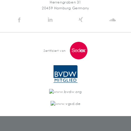
Herrengraben 31
20459 Hamburg Germany
Stein
Stein
Stein
Stein
Agency
Agency
Agency
Agen
@
@
@
@
Facebook
Linkedin
Xing
Soun
Zertifiziert von