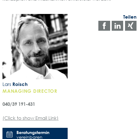
Teilen
Auf
Auf
Facebo
Link
teilen
teile
t
Lars
Roisch
MANAGING DIRECTOR
040/39 191-431
(Click to show Email Link)
Beratungstermin
vereinbaren