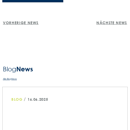
POST
VORHERIGE NEWS
NÄCHSTE NEWS
NAVIGATION
News
Blog­
Alle BlogNews
/
BLOG
16.06.2025